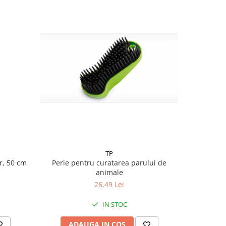
TP
er, 50 cm
Perie pentru curatarea parului de
animale
26,49 Lei
IN STOC
ADAUGA IN COS
AD