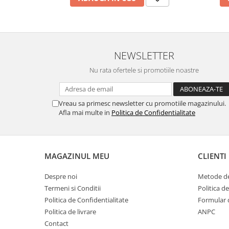
Pamatuf praf
Pompa apa masina de carotat
Pulverizatoare
NEWSLETTER
Pulverizatoare profesionale
Nu rata ofertele si promotiile noastre
Saci de menaj
Sisteme mopuri preimpregnate
Vreau sa primesc newsletter cu promotiile magazinului.
Sistem unica folosinta
Afla mai multe in
Politica de Confidentialitate
Uscatoare maini
MAGAZINUL MEU
CLIENTI
Despre noi
Metode de
Termeni si Conditii
Politica d
Politica de Confidentialitate
Formular 
Politica de livrare
ANPC
Contact