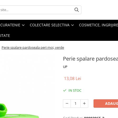
 CURATENIE
COLECTARE SELECTIVA
COSMETICE, INGRIJIR
ITATE
/
Perie spalare pardoseala peri moi, verde
Perie spalare pardosea
UP
13,08 Lei
IN STOC
ADAUG