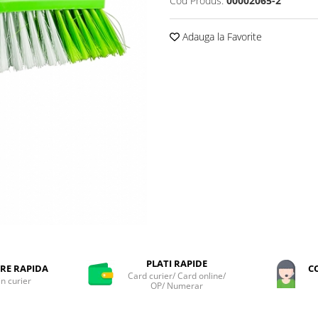
Cod Produs:
00002065-2
Adauga la Favorite
PLATI RAPIDE
RE RAPIDA
C
Card curier/ Card online/
in curier
OP/ Numerar