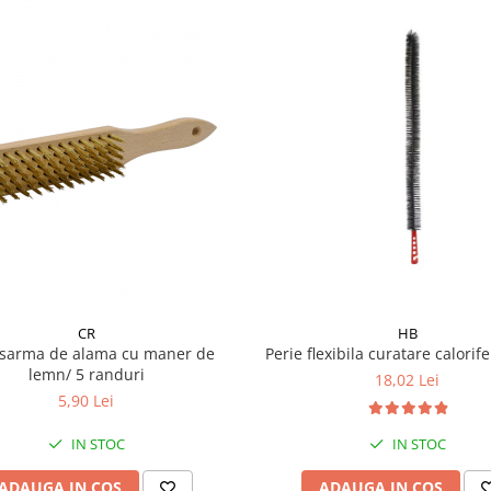
CR
HB
 sarma de alama cu maner de
Perie flexibila curatare calorif
lemn/ 5 randuri
18,02 Lei
5,90 Lei
IN STOC
IN STOC
ADAUGA IN COS
ADAUGA IN COS