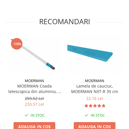
RECOMANDARI
-10%
MOERMAN
MOERMAN
MOERMAN Coada
Lamela de cauciuc,
telescopica din aluminiu, 3
MOERMAN NXT-R 35 cm
m
259,52 Lei
22,16 Lei
233,57 Lei
IN STOC
IN STOC
ADAUGA IN COS
ADAUGA IN COS