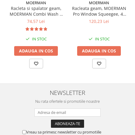
MOERMAN
MOERMAN
Racleta si spalator geam,
Racleata geam, MOERMAN
MOERMAN Combi Wash &
Pro Window Squeegee, 45
Dry, 35 cm
cm
74,57 Lei
120,23 Lei
IN STOC
IN STOC
ADAUGA IN COS
ADAUGA IN COS
NEWSLETTER
Nu rata ofertele si promotiile noastre
Vreau sa primesc newsletter cu promotiile