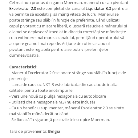
Cel mai nou produs din gama Moerman. manerul cu cap pivotant
Pamatuf praf
Excelerator 2.0
este completat de canalul
Liquidator 3.0
pentru a
va permite să excelați și să măriți viteza de lucru. Manerul se
Pompa apa masina de carotat
poate strânge sau slăbi în funcție de preferințe. Când utilizați
capul pivotant cu mișcare liberă, o ușoară răsucire a mânerului și
Pulverizatoare
a lamei se deplasează imediat în direcția corectă și se mândrește
Pulverizatoare profesionale
cu o extindere mai mare a canalului, permițând operatorului să
acopere geamul mai repede. Acțiune de rotire a capulul
Saci de menaj
pivotant este reglabilă pentru a se potrivi preferințelor
Sisteme mopuri preimpregnate
dumneavoastră.
Sistem unica folosinta
Caracteristici:
Uscatoare maini
-
Manerul Excelerator 2.0 se poate strânge sau slăbi în funcție de
preferințe
- Lama de cauciuc NXT-R este fabricata din cauciuc de inalta
calitate, pentru toate anotimpurile
- Versiune nouă cu piuliță hexagonală cu autoblocare
- Utilizați cheia hexagonală M3 (nu este inclusă)
- Ca un beneficiu suplimentar, mânerul Excelerator 2.0 se simte
mai stabil în mână decât oricând.
- Se fixează în siguranță pe cozile telescopice Moerman.
Tara de provenienta:
Belgia