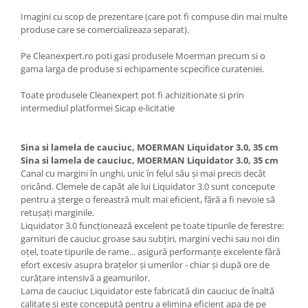
Imagini cu scop de prezentare (care pot fi compuse din mai multe
produse care se comercializeaza separat).
Pe Cleanexpert.ro poti gasi produsele Moerman precum si o
gama larga de produse si echipamente scpecifice curateniei.
Toate produsele Cleanexpert pot fi achizitionate si prin
intermediul platformei Sicap e-licitatie
Sina si lamela de cauciuc, MOERMAN Liquidator 3.0, 35 cm
Sina si lamela de cauciuc, MOERMAN Liquidator 3.0, 35 cm
Canal cu margini în unghi, unic în felul său și mai precis decât
oricând. Clemele de capăt ale lui Liquidator 3.0 sunt concepute
pentru a șterge o fereastră mult mai eficient, fără a fi nevoie să
retușați marginile.
Liquidator 3.0 funcționează excelent pe toate tipurile de ferestre:
garnituri de cauciuc groase sau subțiri, margini vechi sau noi din
oțel, toate tipurile de rame... asigură performanțe excelente fără
efort excesiv asupra brațelor și umerilor - chiar și după ore de
curățare intensivă a geamurilor.
Lama de cauciuc Liquidator este fabricată din cauciuc de înaltă
calitate și este concepută pentru a elimina eficient apa de pe