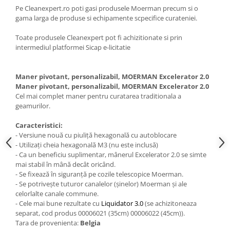
Pe Cleanexpert.ro poti gasi produsele Moerman precum si o
gama larga de produse si echipamente scpecifice curateniei.
Toate produsele Cleanexpert pot fi achizitionate si prin
intermediul platformei Sicap e-licitatie
Maner pivotant, personalizabil, MOERMAN Excelerator 2.0
Maner pivotant, personalizabil, MOERMAN Excelerator 2.0
Cel mai complet maner pentru curatarea traditionala a
geamurilor.
Caracteristici:
- Versiune nouă cu piuliță hexagonală cu autoblocare
- Utilizați cheia hexagonală M3 (nu este inclusă)
- Ca un beneficiu suplimentar, mânerul Excelerator 2.0 se simte
mai stabil în mână decât oricând.
- Se fixează în siguranță pe cozile telescopice Moerman.
- Se potrivește tuturor canalelor (șinelor) Moerman și ale
celorlalte canale commune.
- Cele mai bune rezultate cu
Liquidator 3.0
(se achizitoneaza
separat, cod produs 00006021 (35cm) 00006022 (45cm)).
Tara de provenienta:
Belgia