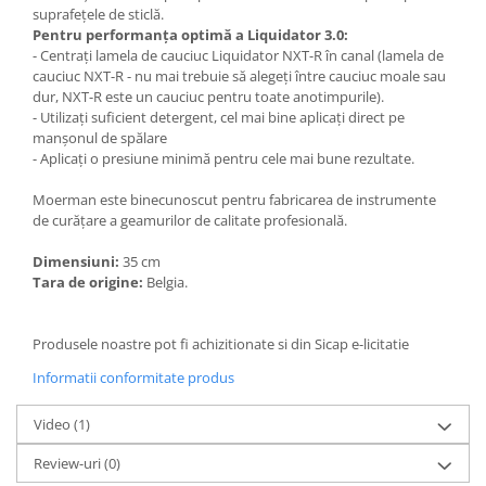
suprafețele de sticlă.
Pentru performanța optimă a Liquidator 3.0:
- Centrați lamela de cauciuc Liquidator NXT-R în canal (lamela de
cauciuc NXT-R - nu mai trebuie să alegeți între cauciuc moale sau
dur, NXT-R este un cauciuc pentru toate anotimpurile).
- Utilizați suficient detergent, cel mai bine aplicați direct pe
manșonul de spălare
- Aplicați o presiune minimă pentru cele mai bune rezultate.
Moerman este binecunoscut pentru fabricarea de instrumente
de curățare a geamurilor de calitate profesională.
Dimensiuni:
35 cm
Tara de origine:
Belgia.
Produsele noastre pot fi achizitionate si din Sicap e-licitatie
Informatii conformitate produs
Video
(1)
Review-uri
(0)