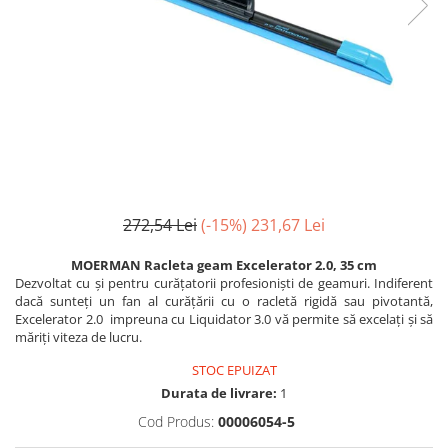
Fosa septica
Spalatoare geam
Ingrijire par
Cozi din lemn
Solutie desfundat tevi
Cozi telescopice
Cozi metalice
Curatare sticla, ferestre,oglinzi
Ustensile pardoseala
Cozi telescopice
Curatare suprafete exterioare
Suporturi cozi
Graffiti
AUTO
Terasa
Curatare exterioara
Detergenti diverse suprafete
Intretinere Interior
Covoare si tapiterii
Diverse auto
272,54 Lei
(-15%)
231,67 Lei
Curatare universala
Maturi
Detergenti speciali
Maturi clasice
MOERMAN Racleta geam Excelerator 2.0, 35 cm
Echipamente electronice de birou
Dezvoltat cu și pentru curățatorii profesioniști de geamuri. Indiferent
Maturi stradale
dacă sunteți un fan al curățării cu o racletă rigidă sau pivotantă,
Inox
Farase
Excelerator 2.0 impreuna cu Liquidator 3.0 vă permite să excelați și să
Mobilier
măriți viteza de lucru.
Echipamente protectie
Sobe si seminee
STOC EPUIZAT
Articole ambalare
Detergenti ecologici
Durata de livrare:
1
Imbracaminte de protectie
Detergenti pardoseli
Cod Produs:
00006054-5
Galeti
Ceara padoseala