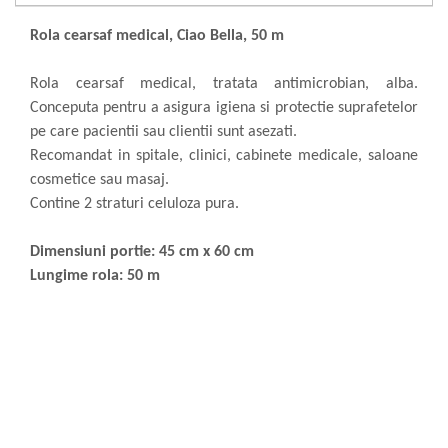
Articole de bucatarie si catering
Odorizante Camera
Rola cearsaf medical, Ciao Bella, 50 m
Folii si ambalaje
Odorizante Speciale
Pahare de unica folosinta
PACHETE PROMO
Rola cearsaf medical, tratata antimicrobian, alba.
Tacamuri de unica folosinta
Produse de curatare industriala
Conceputa pentru a asigura igiena si protectie suprafetelor
Vesela de unica folosinta
Solutii de indepartarea cimentului
pe care pacientii sau clientii sunt asezati.
Dispensere
(decapanti)
Recomandat in spitale, clinici, cabinete medicale, saloane
Dispensere folie
cosmetice sau masaj.
Dispensere hartie
Contine 2 straturi celuloza pura.
Dispensere sapun
HARTIE
Dimensiuni portie: 45 cm x 60 cm
Lungime rola: 50 m
Hartie igienica
Prosoape pliate
Role medicale
Role prosop
Manusi
Manusi medicale
Manusi menaj