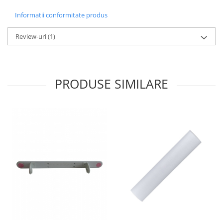
Pamatuf praf
Informatii conformitate produs
Pompa apa masina de carotat
Review-uri
(1)
Pulverizatoare
Pulverizatoare profesionale
Saci de menaj
PRODUSE SIMILARE
Sisteme mopuri preimpregnate
Sistem unica folosinta
Uscatoare maini