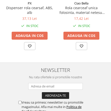
PX
Ciao Bella
Dispenser rola cearsaf, ABS,
Rola cearceaf unica
alb
folosinta, material netesut
(TNT), 50 m
37,13 Lei
17,42 Lei
IN STOC
IN STOC
ADAUGA IN COS
ADAUGA IN COS
NEWSLETTER
Nu rata ofertele si promotiile noastre
Vreau sa primesc newsletter cu promotiile
magazinului. Afla mai multe in
Politica de