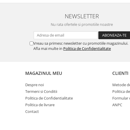
Pamatuf praf
NEWSLETTER
Pompa apa masina de carotat
Nu rata ofertele si promotiile noastre
Pulverizatoare
Pulverizatoare profesionale
Saci de menaj
Vreau sa primesc newsletter cu promotiile magazinului.
Afla mai multe in
Politica de Confidentialitate
Sisteme mopuri preimpregnate
Sistem unica folosinta
Uscatoare maini
MAGAZINUL MEU
CLIENTI
Despre noi
Metode de
Termeni si Conditii
Politica d
Politica de Confidentialitate
Formular 
Politica de livrare
ANPC
Contact