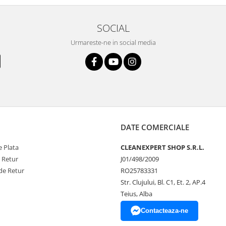
SOCIAL
Urmareste-ne in social media
DATE COMERCIALE
 Plata
CLEANEXPERT SHOP S.R.L.
e Retur
J01/498/2009
de Retur
RO25783331
Str. Clujului, Bl. C1, Et. 2, AP.4
Teius, Alba
Contacteaza-ne