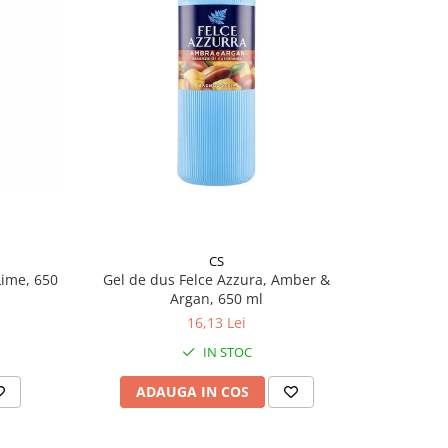
CS
Gel de dus Felce Azzura, Amber &
Gel de du
Lime, 650
Argan, 650 ml
16,13 Lei
IN STOC
ADAUGA IN COS
AD