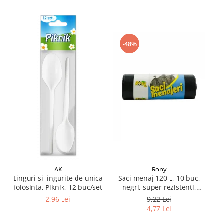
Pamatuf praf
Pompa apa masina de carotat
Pulverizatoare
-48%
Pulverizatoare profesionale
Saci de menaj
Sisteme mopuri preimpregnate
Sistem unica folosinta
Uscatoare maini
AK
Rony
Linguri si lingurite de unica
Saci menaj 120 L, 10 buc,
folosinta, Piknik, 12 buc/set
negri, super rezistenti,
LDPE
2,96 Lei
9,22 Lei
4,77 Lei