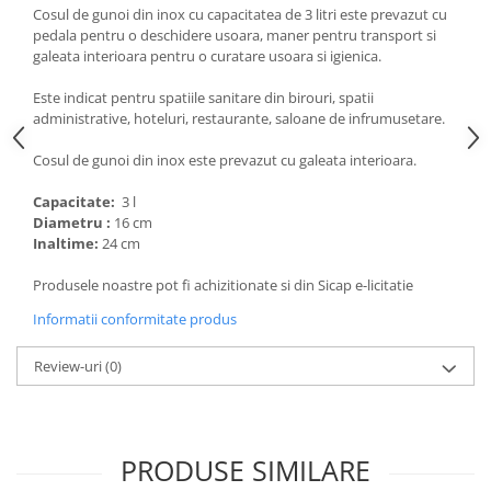
Articole de bucatarie si catering
Cosul de gunoi din inox cu capacitatea de 3 litri este prevazut cu
Odorizante Camera
pedala pentru o deschidere usoara, maner pentru transport si
Folii si ambalaje
Odorizante Speciale
galeata interioara pentru o curatare usoara si igienica.
Pahare de unica folosinta
PACHETE PROMO
Este indicat pentru spatiile sanitare din birouri, spatii
Tacamuri de unica folosinta
Produse de curatare industriala
administrative, hoteluri, restaurante, saloane de infrumusetare.
Vesela de unica folosinta
Solutii de indepartarea cimentului
Dispensere
Cosul de gunoi din inox este prevazut cu galeata interioara.
(decapanti)
Dispensere folie
Capacitate:
3 l
Dispensere hartie
Diametru :
16 cm
Inaltime:
24 cm
Dispensere sapun
HARTIE
Produsele noastre pot fi achizitionate si din Sicap e-licitatie
Hartie igienica
Informatii conformitate produs
Prosoape pliate
Review-uri
(0)
Role medicale
Role prosop
Manusi
Manusi medicale
PRODUSE SIMILARE
Manusi menaj