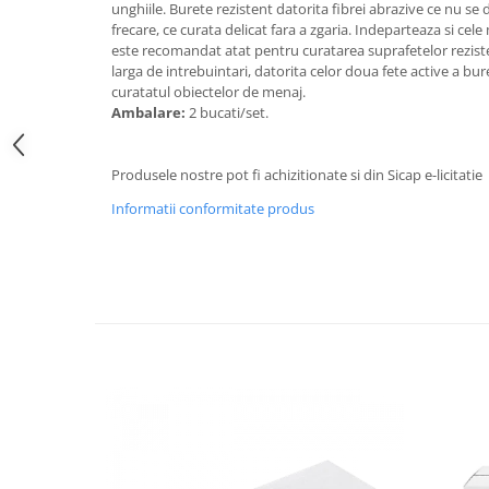
unghiile. Burete rezistent datorita fibrei abrazive ce nu s
Galeti clasice
Lemn/ parchet/ laminat
frecare, ce curata delicat fara a zgaria. Indeparteaza si cele
Set mop + galeata
este recomandat atat pentru curatarea suprafetelor rezist
Piatra naturala/ placi ceramice
Perii
larga de intrebuintari, datorita celor doua fete active a bure
Universal
curatatul obiectelor de menaj.
Perie de tavan
Detergenti textile
Ambalare:
2 bucati/set.
Perii diverse
Balsam de rufe
Raclete
Aditivi spalare
Produsele nostre pot fi achizitionate si din Sicap e-licitatie
Raclete geam
Detergent de rufe
Informatii conformitate produs
Raclete pardoseala
Indepartare pete
Bureti
Parfum rufe
Detergenti ultraconcentrati
Bureti canelati
Bureti metalici
Dezinfectanti, igienizanti
Bureti speciali
Insecticide
Bureti universali
Intretinere incaltaminte
Accesorii baie si bucatarie
Odorizante
Accesorii pe coduri de culori
Odorizante textile
Animale de companie
Odorizante baie