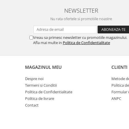
Pamatuf praf
NEWSLETTER
Pompa apa masina de carotat
Nu rata ofertele si promotiile noastre
Pulverizatoare
Pulverizatoare profesionale
Vreau sa primesc newsletter cu promotiile magazinului.
Saci de menaj
Afla mai multe in
Politica de Confidentialitate
Sisteme mopuri preimpregnate
Sistem unica folosinta
MAGAZINUL MEU
CLIENTI
Uscatoare maini
Despre noi
Metode de
Termeni si Conditii
Politica d
Politica de Confidentialitate
Formular 
Politica de livrare
ANPC
Contact