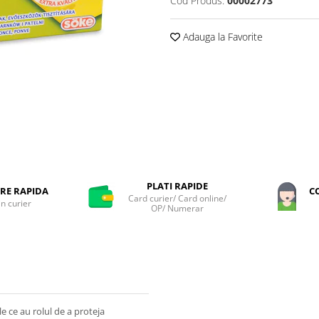
Cod Produs:
00002773
Adauga la Favorite
PLATI RAPIDE
RE RAPIDA
C
Card curier/ Card online/
in curier
OP/ Numerar
e ce au rolul de a proteja