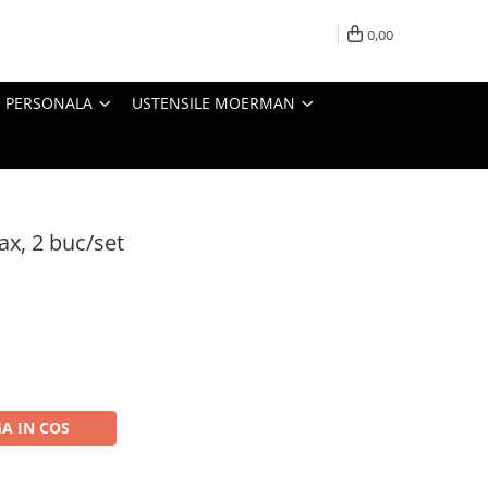
0,00
E PERSONALA
USTENSILE MOERMAN
x, 2 buc/set
A IN COS