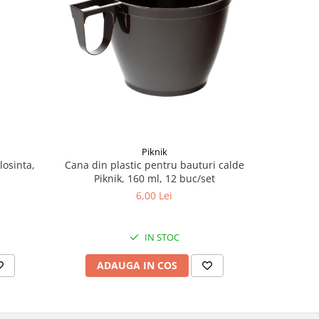
Piknik
losinta,
Cana din plastic pentru bauturi calde
Mo
Piknik, 160 ml, 12 buc/set
6,00 Lei
IN STOC
ADAUGA IN COS
AD