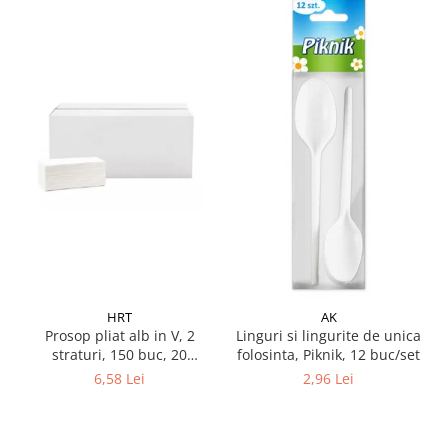
Pamatuf praf
Pompa apa masina de carotat
Pulverizatoare
Pulverizatoare profesionale
Saci de menaj
Sisteme mopuri preimpregnate
Sistem unica folosinta
Uscatoare maini
HRT
AK
Prosop pliat alb in V, 2
Linguri si lingurite de unica
straturi, 150 buc, 20
folosinta, Piknik, 12 buc/set
pachete/ bax
6,58 Lei
2,96 Lei