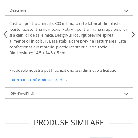
Articole de bucatarie si catering
Odorizante Camera
Descriere
Folii si ambalaje
Odorizante Speciale
Pahare de unica folosinta
PACHETE PROMO
Castron pentru animale, 300 ml, maro
este fabricat din
plastic
Tacamuri de unica folosinta
foarte rezistent si non-toxic. P
otrivit pentru hrana si apa pisicilor 
Produse de curatare industriala
si a cainilor de talie mica. D
esign-ul rotunjit previne lipirea
Vesela de unica folosinta
Solutii de indepartarea cimentului
alimentelor in colturi.
Baza stabila care previne rasturnarea. Este 
Dispensere
(decapanti)
confectionat din material plastic rezistent si non-toxic. 
Dimiensiune: 14.5 x 14.5 x 5 cm
Dispensere folie
Dispensere hartie
Dispensere sapun
Produsele noastre pot fi achizitionate si din Sicap e-licitatie
HARTIE
Informatii conformitate produs
Hartie igienica
Review-uri
(0)
Prosoape pliate
Role medicale
Role prosop
Manusi
PRODUSE SIMILARE
Manusi medicale
Manusi menaj