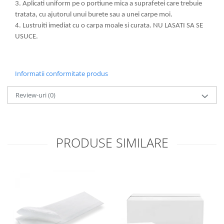
3. Aplicati uniform pe o portiune mica a suprafetei care trebuie
Pamatuf praf
tratata, cu ajutorul unui burete sau a unei carpe moi.
Pompa apa masina de carotat
4. Lustruiti imediat cu o carpa moale si curata. NU LASATI SA SE
USUCE.
Pulverizatoare
Pulverizatoare profesionale
Saci de menaj
Informatii conformitate produs
Sisteme mopuri preimpregnate
Review-uri
(0)
Sistem unica folosinta
Uscatoare maini
PRODUSE SIMILARE