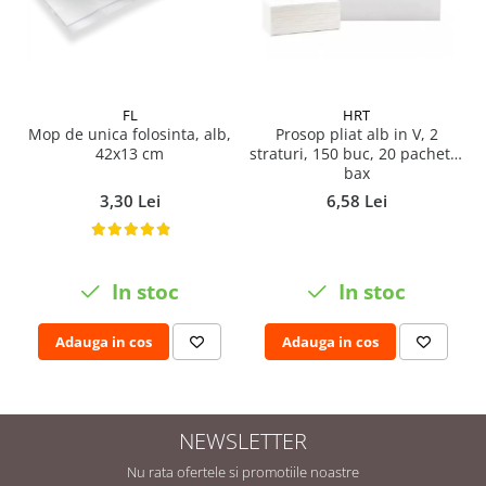
FL
HRT
Mop de unica folosinta, alb,
Prosop pliat alb in V, 2
42x13 cm
straturi, 150 buc, 20 pachete/
bax
3,30 Lei
6,58 Lei
In stoc
In stoc
Adauga in cos
Adauga in cos
NEWSLETTER
Nu rata ofertele si promotiile noastre