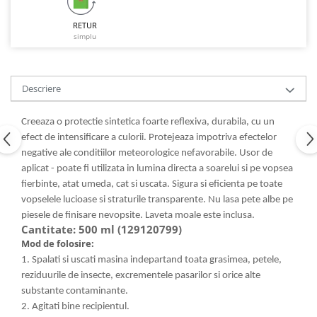
Articole de bucatarie si catering
Odorizante Camera
RETUR
Folii si ambalaje
Odorizante Speciale
simplu
Pahare de unica folosinta
PACHETE PROMO
Tacamuri de unica folosinta
Produse de curatare industriala
Vesela de unica folosinta
Descriere
Solutii de indepartarea cimentului
Dispensere
(decapanti)
Dispensere folie
Creeaza o protectie sintetica foarte reflexiva, durabila, cu un
efect de intensificare a culorii. Protejeaza impotriva efectelor
Dispensere hartie
negative ale conditiilor meteorologice nefavorabile. Usor de
Dispensere sapun
aplicat - poate fi utilizata in lumina directa a soarelui si pe vopsea
HARTIE
fierbinte, atat umeda, cat si uscata. Sigura si eficienta pe toate
Hartie igienica
vopselele lucioase si straturile transparente. Nu lasa pete albe pe
piesele de finisare nevopsite. Laveta moale este inclusa.
Prosoape pliate
Cantitate: 500 ml (129120799)
Role medicale
Mod de folosire:
Role prosop
1. Spalati si uscati masina indepartand toata grasimea, petele,
Manusi
reziduurile de insecte, excrementele pasarilor si orice alte
substante contaminante.
Manusi medicale
2. Agitati bine recipientul.
Manusi menaj