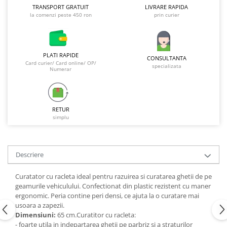
Galeti clasice
TRANSPORT GRATUIT
LIVRARE RAPIDA
Lemn/ parchet/ laminat
la comenzi peste 450 ron
prin curier
Set mop + galeata
Piatra naturala/ placi ceramice
Perii
Universal
Perie de tavan
Detergenti textile
PLATI RAPIDE
CONSULTANTA
Perii diverse
Card curier/ Card online/ OP/
Balsam de rufe
specializata
Numerar
Raclete
Aditivi spalare
Raclete geam
Detergent de rufe
Raclete pardoseala
Indepartare pete
RETUR
Bureti
simplu
Parfum rufe
Detergenti ultraconcentrati
Bureti canelati
Bureti metalici
Dezinfectanti, igienizanti
Descriere
Bureti speciali
Insecticide
Bureti universali
Curatator cu racleta ideal pentru razuirea si curatarea ghetii de pe
Intretinere incaltaminte
Accesorii baie si bucatarie
geamurile vehiculului. Confectionat din plastic rezistent cu maner
Odorizante
ergonomic. Peria contine peri densi, ce ajuta la o curatare mai
Accesorii pe coduri de culori
usoara a zapezii.
Odorizante textile
Dimensiuni:
65 cm.Curatitor cu racleta:
Animale de companie
Odorizante baie
- foarte utila in indepartarea ghetii pe parbriz si a straturilor