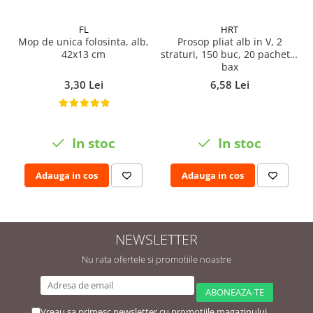
Pamatuf praf
FL
HRT
Pompa apa masina de carotat
Mop de unica folosinta, alb,
Prosop pliat alb in V, 2
42x13 cm
straturi, 150 buc, 20 pachete/
Pulverizatoare
bax
Pulverizatoare profesionale
3,30 Lei
6,58 Lei
Saci de menaj
Sisteme mopuri preimpregnate
In stoc
In stoc
Sistem unica folosinta
Uscatoare maini
Adauga in cos
Adauga in cos
NEWSLETTER
Nu rata ofertele si promotiile noastre
Vreau sa primesc newsletter cu promotiile magazinului.