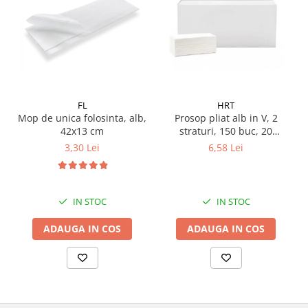
Pamatuf praf
Pompa apa masina de carotat
Pulverizatoare
Pulverizatoare profesionale
Saci de menaj
FL
HRT
Mop de unica folosinta, alb,
Prosop pliat alb in V, 2
Sisteme mopuri preimpregnate
42x13 cm
straturi, 150 buc, 20
Sistem unica folosinta
pachete/ bax
3,30 Lei
6,58 Lei
Uscatoare maini
IN STOC
IN STOC
ADAUGA IN COS
ADAUGA IN COS