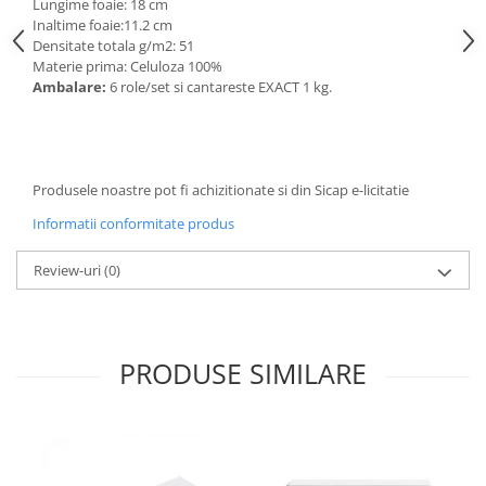
Lungime foaie: 18 cm
Articole de bucatarie si catering
Odorizante Camera
Inaltime foaie:11.2 cm
Folii si ambalaje
Densitate totala g/m2: 51
Odorizante Speciale
Materie prima: Celuloza 100%
Pahare de unica folosinta
PACHETE PROMO
Ambalare:
6 role/set si cantareste EXACT 1 kg.
Tacamuri de unica folosinta
Produse de curatare industriala
Vesela de unica folosinta
Solutii de indepartarea cimentului
Dispensere
(decapanti)
Dispensere folie
Produsele noastre pot fi achizitionate si din Sicap e-licitatie
Dispensere hartie
Informatii conformitate produs
Dispensere sapun
Review-uri
(0)
HARTIE
Hartie igienica
Prosoape pliate
Role medicale
PRODUSE SIMILARE
Role prosop
Manusi
Manusi medicale
Manusi menaj