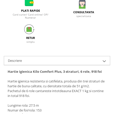
Galeti clasice
Lemn/ parchet/ laminat
Set mop + galeata
PLATI RAPIDE
Piatra naturala/ placi ceramice
CONSULTANTA
Card curier/ Card online/ OP/
Perii
specializata
Numerar
Universal
Perie de tavan
Detergenti textile
Perii diverse
Balsam de rufe
Raclete
RETUR
Aditivi spalare
simplu
Raclete geam
Detergent de rufe
Raclete pardoseala
Indepartare pete
Bureti
Parfum rufe
Descriere
Detergenti ultraconcentrati
Bureti canelati
Hartie igienica Kilo Comfort Plus, 3 straturi, 6 role, 918 foi
Bureti metalici
Dezinfectanti, igienizanti
Bureti speciali
Hartie igienica rezistenta si catifelata, produsa din trei straturi de
Insecticide
Bureti universali
hartie de buna calitate, cu densitate totala de 51 g/m2.
Intretinere incaltaminte
Pachetul de 6 role cantareste intotdeauna EXACT 1 kg si contine
Accesorii baie si bucatarie
in total 918 foi.
Odorizante
Accesorii pe coduri de culori
Lungime rola: 27.5 m
Odorizante textile
Animale de companie
Numar de foi/rola: 153
Odorizante baie