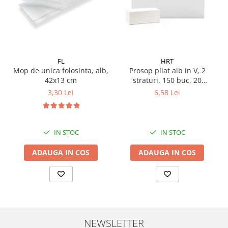
Pamatuf praf
Pompa apa masina de carotat
Pulverizatoare
Pulverizatoare profesionale
FL
HRT
Mop de unica folosinta, alb,
Prosop pliat alb in V, 2
Saci de menaj
42x13 cm
straturi, 150 buc, 20
pachete/ bax
Sisteme mopuri preimpregnate
3,30 Lei
6,58 Lei
Sistem unica folosinta
Uscatoare maini
IN STOC
IN STOC
ADAUGA IN COS
ADAUGA IN COS
NEWSLETTER