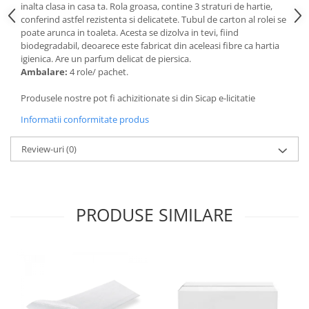
Articole de bucatarie si catering
inalta clasa in casa ta. Rola groasa, contine 3 straturi de hartie,
Odorizante Camera
conferind astfel rezistenta si delicatete. Tubul de carton al rolei se
Folii si ambalaje
Odorizante Speciale
poate arunca in toaleta. Acesta se dizolva in tevi, fiind
Pahare de unica folosinta
biodegradabil, deoarece este fabricat din aceleasi fibre ca hartia
PACHETE PROMO
igienica. Are un parfum delicat de piersica.
Tacamuri de unica folosinta
Produse de curatare industriala
Ambalare:
4 role/ pachet.
Vesela de unica folosinta
Solutii de indepartarea cimentului
Produsele nostre pot fi achizitionate si din Sicap e-licitatie
Dispensere
(decapanti)
Informatii conformitate produs
Dispensere folie
Dispensere hartie
Review-uri
(0)
Dispensere sapun
HARTIE
Hartie igienica
PRODUSE SIMILARE
Prosoape pliate
Role medicale
Role prosop
Manusi
Manusi medicale
Manusi menaj