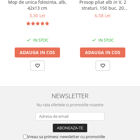
Mop de unica folosinta, alb,
Prosop pliat alb in V, 2
42x13 cm
straturi, 150 buc, 20
pachete/ bax
3,30 Lei
6,58 Lei
IN STOC
IN STOC
ADAUGA IN COS
ADAUGA IN COS
NEWSLETTER
Nu rata ofertele si promotiile noastre
Vreau sa primesc newsletter cu promotiile