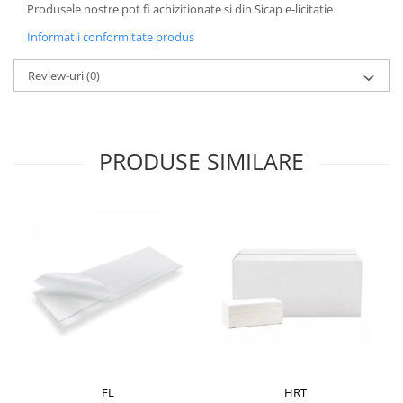
Produsele nostre pot fi achizitionate si din Sicap e-licitatie
Pamatuf praf
Informatii conformitate produs
Pompa apa masina de carotat
Review-uri
(0)
Pulverizatoare
Pulverizatoare profesionale
Saci de menaj
PRODUSE SIMILARE
Sisteme mopuri preimpregnate
Sistem unica folosinta
Uscatoare maini
FL
HRT