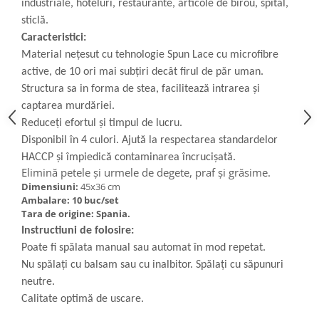
industriale, hoteluri, restaurante, articole de birou, spital,
Articole de bucatarie si catering
Odorizante Camera
sticlă.
Folii si ambalaje
Odorizante Speciale
Caracteristici:
Pahare de unica folosinta
PACHETE PROMO
Material nețesut cu tehnologie Spun Lace cu microfibre
Tacamuri de unica folosinta
Produse de curatare industriala
active, de 10 ori mai subțiri decât firul de păr uman.
Vesela de unica folosinta
Structura sa in forma de stea, facilitează intrarea și
Solutii de indepartarea cimentului
Dispensere
captarea murdăriei.
(decapanti)
Reduceți efortul și timpul de lucru.
Dispensere folie
Disponibil în 4 culori. Ajută la respectarea standardelor
Dispensere hartie
HACCP și împiedică contaminarea încrucișată.
Dispensere sapun
Elimină petele și urmele de degete, praf și grăsime.
HARTIE
Dimensiuni:
45x36 cm
Ambalare: 10 buc/set
Hartie igienica
Tara de origine: Spania.
Prosoape pliate
Instructiuni de folosire:
Role medicale
Poate fi spălata manual sau automat în mod repetat.
Role prosop
Nu spălați cu balsam sau cu inalbitor. Spălați cu săpunuri
Manusi
neutre.
Manusi medicale
Calitate optimă de uscare.
Manusi menaj