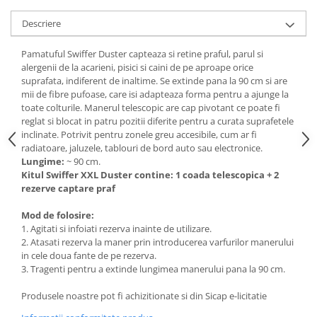
Articole de bucatarie si catering
Odorizante Camera
Descriere
Folii si ambalaje
Odorizante Speciale
Pahare de unica folosinta
PACHETE PROMO
Pamatuful Swiffer Duster capteaza si retine praful, parul si
Tacamuri de unica folosinta
alergenii de la acarieni, pisici si caini de pe aproape orice
Produse de curatare industriala
suprafata, indiferent de inaltime. Se extinde pana la 90 cm si are
Vesela de unica folosinta
Solutii de indepartarea cimentului
mii de fibre pufoase, care isi adapteaza forma pentru a ajunge la
Dispensere
toate colturile. Manerul telescopic are cap pivotant ce poate fi
(decapanti)
reglat si blocat in patru pozitii diferite pentru a curata suprafetele
Dispensere folie
inclinate. Potrivit pentru zonele greu accesibile, cum ar fi
Dispensere hartie
radiatoare, jaluzele, tablouri de bord auto sau electronice.
Dispensere sapun
Lungime:
~ 90 cm.
Kitul Swiffer XXL Duster contine: 1 coada telescopica + 2
HARTIE
rezerve captare praf
Hartie igienica
Mod de folosire:
Prosoape pliate
1. Agitati si infoiati rezerva inainte de utilizare.
Role medicale
2. Atasati rezerva la maner prin introducerea varfurilor manerului
in cele doua fante de pe rezerva.
Role prosop
3. Tragenti pentru a extinde lungimea manerului pana la 90 cm.
Manusi
Produsele noastre pot fi achizitionate si din Sicap e-licitatie
Manusi medicale
Manusi menaj