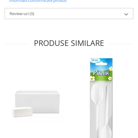
Informatii conformitate produs
Pamatuf praf
Review-uri
(0)
Pompa apa masina de carotat
Pulverizatoare
Pulverizatoare profesionale
PRODUSE SIMILARE
Saci de menaj
Sisteme mopuri preimpregnate
Sistem unica folosinta
Uscatoare maini