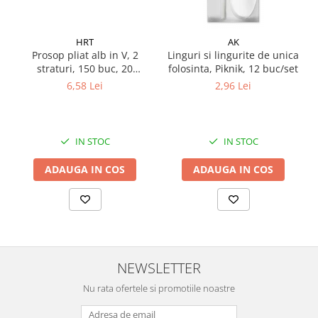
HRT
AK
Prosop pliat alb in V, 2
Linguri si lingurite de unica
straturi, 150 buc, 20
folosinta, Piknik, 12 buc/set
pachete/ bax
6,58 Lei
2,96 Lei
IN STOC
IN STOC
ADAUGA IN COS
ADAUGA IN COS
NEWSLETTER
Nu rata ofertele si promotiile noastre