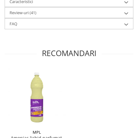
Caracteristici
Pamatuf praf
Review-uri
(41)
Pompa apa masina de carotat
FAQ
Pulverizatoare
Pulverizatoare profesionale
Saci de menaj
RECOMANDARI
Sisteme mopuri preimpregnate
Sistem unica folosinta
Uscatoare maini
MPL
Amoniac lichid parfumat,