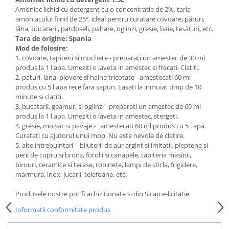
Articole de bucatarie si catering
Amoniac lichid cu detergent cu o concentratie de 2%, taria
Odorizante Camera
amoniacului fiind de 25º, ideal pentru curatare covoare, pături,
Folii si ambalaje
Odorizante Speciale
lâna, bucatarii, pardoseli, pahare, oglinzi, gresie, baie, țesături, etc.
Pahare de unica folosinta
PACHETE PROMO
Tara de origine: Spania
Tacamuri de unica folosinta
Mod de folosire:
Produse de curatare industriala
1. covoare, tapiterii si mochete - preparati un amestec de 30 ml
Vesela de unica folosinta
produs la 1 l apa. Umeziti o laveta in amestec si frecati. Clatiti.
Solutii de indepartarea cimentului
Dispensere
2. paturi, lana, plovere si haine tricotate - amestecati 60 ml
(decapanti)
produs cu 5 l apa rece fara sapun. Lasati la inmuiat timp de 10
Dispensere folie
minute si clatiti.
Dispensere hartie
3. bucatarii, geamuri si oglinzi - preparati un amestec de 60 ml
Dispensere sapun
produs la 1 l apa. Umeziti o laveta in amestec, stergeti.
4. gresie, mozaic si pavaje - amestecati 60 ml produs cu 5 l apa.
HARTIE
Curatati cu ajutorul unui mop. Nu este nevoie de clatire.
Hartie igienica
5. alte intrebuintari - bijuterii de aur argint si imitatii, pieptene si
perii de cupru si bronz, fotolii si canapele, tapiteria masinii,
Prosoape pliate
birouri, ceramice si terase, robinete, lampi de sticla, frigidere,
Role medicale
marmura, inox, jucarii, telefoane, etc.
Role prosop
Produsele nostre pot fi achizitionate si din Sicap e-licitatie
Manusi
Informatii conformitate produs
Manusi medicale
Manusi menaj