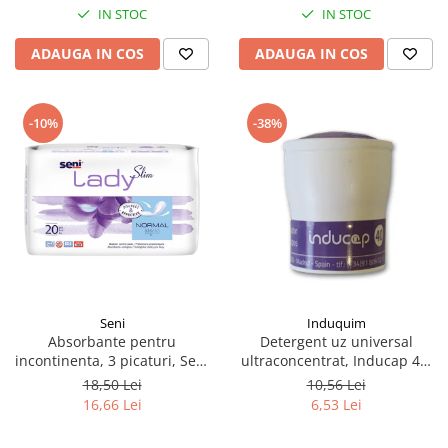
IN STOC
IN STOC
ADAUGA IN COS
ADAUGA IN COS
-10%
-38%
Seni
Induquim
Absorbante pentru
Detergent uz universal
incontinenta​​​​​​​, 3 picaturi, Seni
ultraconcentrat, Inducap 40,
Lady Slim Normal, 20 buc
22 ml
18,50 Lei
10,56 Lei
16,66 Lei
6,53 Lei