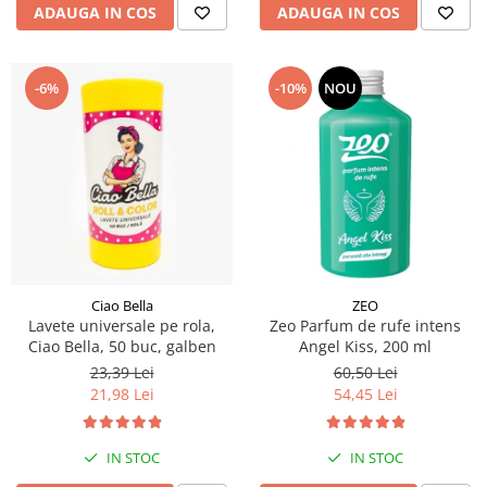
ADAUGA IN COS
ADAUGA IN COS
-6%
-10%
NOU
Ciao Bella
ZEO
Lavete universale pe rola,
Zeo Parfum de rufe intens
Ciao Bella, 50 buc, galben
Angel Kiss, 200 ml
23,39 Lei
60,50 Lei
21,98 Lei
54,45 Lei
IN STOC
IN STOC