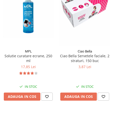
Pamatuf praf
Pompa apa masina de carotat
Pulverizatoare
Pulverizatoare profesionale
Saci de menaj
Sisteme mopuri preimpregnate
MPL
Ciao Bella
Sistem unica folosinta
Solutie curatare ecrane, 250
Ciao Bella Servetele faciale, 2
Uscatoare maini
ml
straturi, 150 buc
17,85 Lei
3,87 Lei
IN STOC
IN STOC
ADAUGA IN COS
ADAUGA IN COS