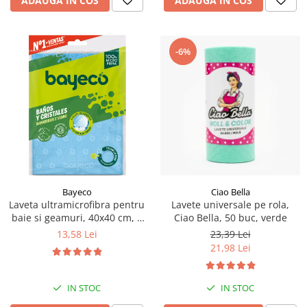
ADAUGA IN COS
ADAUGA IN COS
-6%
Bayeco
Ciao Bella
Laveta ultramicrofibra pentru
Lavete universale pe rola,
baie si geamuri, 40x40 cm, 1
Ciao Bella, 50 buc, verde
buc
13,58 Lei
23,39 Lei
21,98 Lei
IN STOC
IN STOC