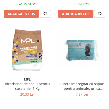
IN STOC
IN STOC
ADAUGA IN COS
ADAUGA IN COS
MPL
Burete impregnat cu sapun
Bicarbonat de sodiu pentru
pentru animale, unica
curatenie, 1 Kg
folosinta,10 buc/ pachet
7,87 Lei
20,33 Lei