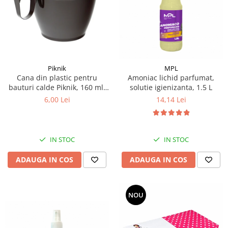
Articole de bucatarie si catering
Odorizante Camera
Folii si ambalaje
Odorizante Speciale
Pahare de unica folosinta
PACHETE PROMO
Tacamuri de unica folosinta
Produse de curatare industriala
Vesela de unica folosinta
Solutii de indepartarea cimentului
Piknik
MPL
Dispensere
Cana din plastic pentru
Amoniac lichid parfumat,
(decapanti)
bauturi calde Piknik, 160 ml,
solutie igienizanta, 1.5 L
Dispensere folie
12 buc/set
6,00 Lei
14,14 Lei
Dispensere hartie
Dispensere sapun
HARTIE
IN STOC
IN STOC
Hartie igienica
Prosoape pliate
ADAUGA IN COS
ADAUGA IN COS
Role medicale
Role prosop
NOU
Manusi
Manusi medicale
Manusi menaj