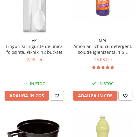
Galeti clasice
Lemn/ parchet/ laminat
Set mop + galeata
Piatra naturala/ placi ceramice
Perii
Universal
Perie de tavan
Detergenti textile
Perii diverse
Balsam de rufe
AK
MPL
Raclete
Linguri si lingurite de unica
Amoniac lichid cu detergent,
Aditivi spalare
folosinta, Piknik, 12 buc/set
solutie igienizanta, 1.5 L
Raclete geam
Detergent de rufe
2,96 Lei
15,03 Lei
Raclete pardoseala
Indepartare pete
Bureti
Parfum rufe
Detergenti ultraconcentrati
Bureti canelati
IN STOC
IN STOC
Bureti metalici
Dezinfectanti, igienizanti
Bureti speciali
ADAUGA IN COS
ADAUGA IN COS
Insecticide
Bureti universali
Intretinere incaltaminte
Accesorii baie si bucatarie
Odorizante
Accesorii pe coduri de culori
Odorizante textile
Animale de companie
Odorizante baie