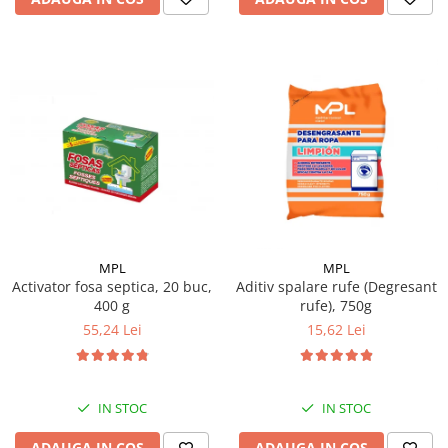
MPL
MPL
Activator fosa septica, 20 buc,
Aditiv spalare rufe (Degresant
400 g
rufe), 750g
55,24 Lei
15,62 Lei
IN STOC
IN STOC
ADAUGA IN COS
ADAUGA IN COS