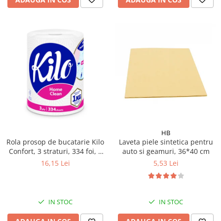
HB
Rola prosop de bucatarie Kilo
Laveta piele sintetica pentru
Confort, 3 straturi, 334 foi, 1
auto si geamuri, 36*40 cm
kg
16,15 Lei
5,53 Lei
IN STOC
IN STOC