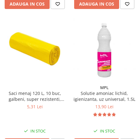
ADAUGA IN COS
ADAUGA IN COS
MPL
Saci menaj 120 L, 10 buc,
Solutie amoniac lichid,
galbeni, super rezistenti,
igienizanta, uz universal, 1.5L
LDPE
5,31 Lei
13,90 Lei
IN STOC
IN STOC