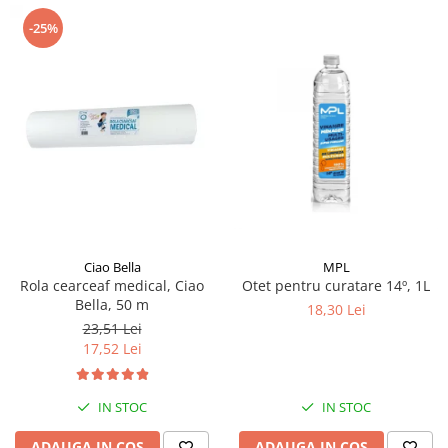
-25%
Ciao Bella
MPL
Rola cearceaf medical, Ciao
Otet pentru curatare 14º, 1L
Bella, 50 m
18,30 Lei
23,51 Lei
17,52 Lei
IN STOC
IN STOC
ADAUGA IN COS
ADAUGA IN COS