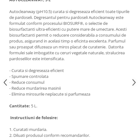
Articole de bucatarie si catering
Odorizante Camera
Autocleanway (pH10.5) curata si degreseaza eficient toate tipurile
Folii si ambalaje
Odorizante Speciale
de pardoseli. Degresantul pentru pardoseli Autocleanway este
Pahare de unica folosinta
PACHETE PROMO
formulat conform procesului BIOSURF®, o selectie de
Tacamuri de unica folosinta
biosurfactanti ultra-eficienti cu putere mare de umectare. Acesti
Produse de curatare industriala
biosurfactanti permit o reducere considerabila a consumului de
Vesela de unica folosinta
produs, asigurand in acelasi timp o eficinta excelenta. Parfumul
Solutii de indepartarea cimentului
Dispensere
sau proaspat difuzeaza un miros placut de curatenie. Datorita
(decapanti)
formulei sale imbogatite cu ceruri vegetale naturale, stralucirea
Dispensere folie
pardoselilor este intensificata.
Dispensere hartie
Dispensere sapun
- Curata si degreseaza eficient
- Spumare controlata
HARTIE
- Reduce consumul
Hartie igienica
- Reduce murdarirea masinii
- Elimina mirosurile neplacute si parfumeaza
Prosoape pliate
Role medicale
Cantitate:
5 L.
Role prosop
Instructiuni de folosire:
Manusi
1. Curatati murdaria.
Manusi medicale
2. Diluati produsul conform recomandarilor.
Manusi menaj