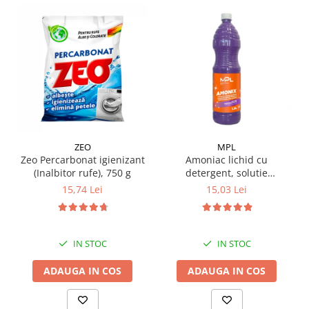
ZEO
MPL
Zeo Percarbonat igienizant
Amoniac lichid cu
(Inalbitor rufe), 750 g
detergent, solutie
igienizanta, 1.5 L
15,74 Lei
15,03 Lei
IN STOC
IN STOC
ADAUGA IN COS
ADAUGA IN COS