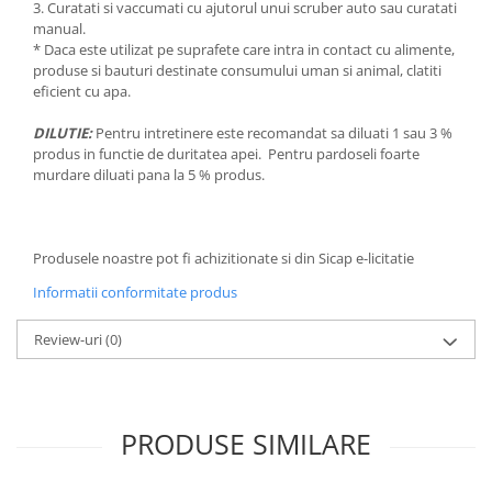
3. Curatati si vaccumati cu ajutorul unui scruber auto sau curatati
Pamatuf praf
manual.
* Daca este utilizat pe suprafete care intra in contact cu alimente,
Pompa apa masina de carotat
produse si bauturi destinate consumului uman si animal, clatiti
eficient cu apa.
Pulverizatoare
Pulverizatoare profesionale
DILUTIE:
Pentru intretinere este recomandat sa diluati 1 sau 3 %
produs in functie de duritatea apei. Pentru pardoseli foarte
Saci de menaj
murdare diluati pana la 5 % produs.
Sisteme mopuri preimpregnate
Sistem unica folosinta
Uscatoare maini
Produsele noastre pot fi achizitionate si din Sicap e-licitatie
Informatii conformitate produs
Review-uri
(0)
PRODUSE SIMILARE