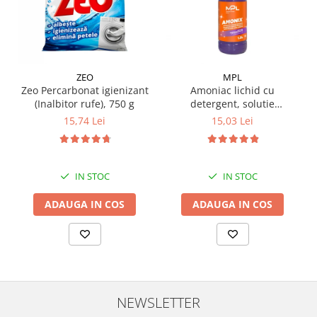
ZEO
MPL
Zeo Percarbonat igienizant
Amoniac lichid cu
(Inalbitor rufe), 750 g
detergent, solutie
igienizanta, 1.5 L
15,74 Lei
15,03 Lei
IN STOC
IN STOC
ADAUGA IN COS
ADAUGA IN COS
NEWSLETTER