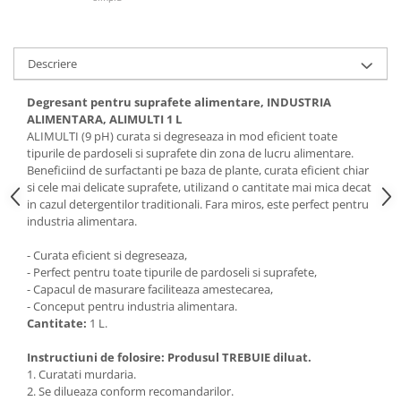
Articole de bucatarie si catering
Odorizante Camera
Folii si ambalaje
Odorizante Speciale
Pahare de unica folosinta
PACHETE PROMO
Descriere
Tacamuri de unica folosinta
Produse de curatare industriala
Degresant pentru suprafete alimentare, INDUSTRIA
Vesela de unica folosinta
Solutii de indepartarea cimentului
ALIMENTARA, ALIMULTI 1 L
Dispensere
(decapanti)
ALIMULTI (9 pH) curata si degreseaza in mod eficient toate
tipurile de pardoseli si suprafete din zona de lucru alimentare.
Dispensere folie
Beneficiind de surfactanti pe baza de plante, curata eficient chiar
Dispensere hartie
si cele mai delicate suprafete, utilizand o cantitate mai mica decat
Dispensere sapun
in cazul detergentilor traditionali. Fara miros, este perfect pentru
industria alimentara.
HARTIE
Hartie igienica
- Curata eficient si degreseaza,
- Perfect pentru toate tipurile de pardoseli si suprafete,
Prosoape pliate
- Capacul de masurare faciliteaza amestecarea,
Role medicale
- Conceput pentru industria alimentara.
Role prosop
Cantitate:
1 L.
Manusi
Instructiuni de folosire: Produsul TREBUIE diluat.
Manusi medicale
1. Curatati murdaria.
2. Se dilueaza conform recomandarilor.
Manusi menaj