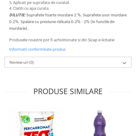
3. Aplicati pe suprafata de curatat.
Pamatuf praf
4. Clatiti cu apa curata.
DILUTIE:
Suprafete foarte murdare 2 %. Suprafete usor murdare
Pompa apa masina de carotat
0.2%. Spalare cu presiune ridicata 0.2% - 2% (in functie de
Pulverizatoare
murdarie).
Pulverizatoare profesionale
Produsele noastre pot fi achizitionate si din Sicap e-licitatie
Saci de menaj
Informatii conformitate produs
Sisteme mopuri preimpregnate
Review-uri
(0)
Sistem unica folosinta
Uscatoare maini
PRODUSE SIMILARE