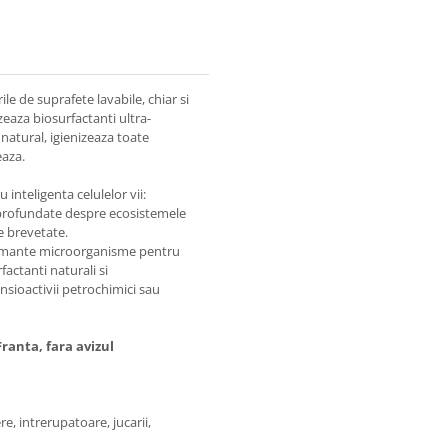
le de suprafete lavabile, chiar si
zeaza biosurfactanti ultra-
 natural, igienizeaza toate
eaza.
nteligenta celulelor vii:
aprofundate despre ecosistemele
e brevetate.
ormante microorganisme pentru
factanti naturali si
nsioactivii petrochimici sau
Franta, fara avizul
e, intrerupatoare, jucarii,