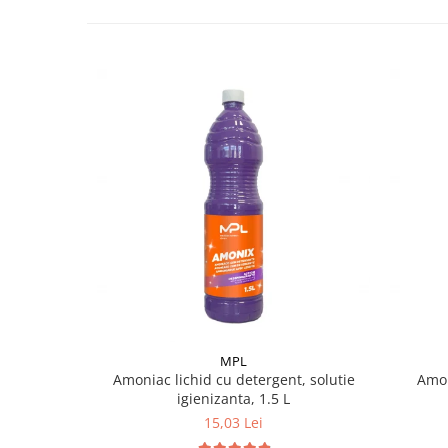
Pamatuf praf
Pompa apa masina de carotat
Pulverizatoare
Pulverizatoare profesionale
Saci de menaj
Sisteme mopuri preimpregnate
Sistem unica folosinta
Uscatoare maini
MPL
Amoniac lichid cu detergent, solutie
Amon
igienizanta, 1.5 L
15,03 Lei