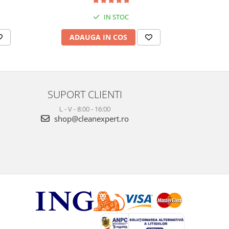
IN STOC
ADAUGA IN COS
AD
SUPORT CLIENTI
L - V - 8:00 - 16:00
shop@cleanexpert.ro