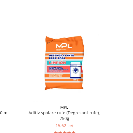
MPL
50 ml
Aditiv spalare rufe (Degresant rufe),
Otet p
750g
15,62 Lei