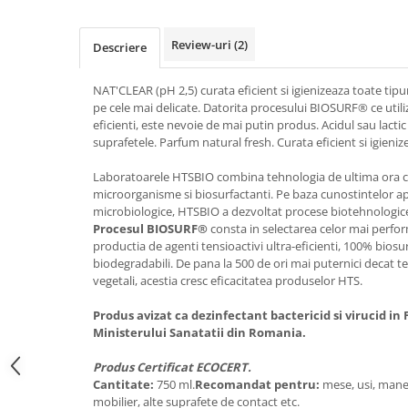
Galeti clasice
Lemn/ parchet/ laminat
Set mop + galeata
Piatra naturala/ placi ceramice
Review-uri
(2)
Descriere
Perii
Universal
Perie de tavan
Detergenti textile
NAT'CLEAR (pH 2,5) curata eficient si igienizeaza toate tipuri
pe cele mai delicate. Datorita procesului BIOSURF® ce utili
Perii diverse
Balsam de rufe
eficienti, este nevoie de mai putin produs. Acidul sau lactic
Raclete
Aditivi spalare
suprafetele. Parfum natural fresh. Curata eficient si igieniz
Raclete geam
Detergent de rufe
Laboratoarele HTSBIO combina tehnologia de ultima ora cu i
Raclete pardoseala
Indepartare pete
microorganisme si biosurfactanti. Pe baza cunostintelor 
Bureti
microbiologice, HTSBIO a dezvoltat procese biotehnologic
Parfum rufe
Procesul BIOSURF®
consta in selectarea celor mai perf
Detergenti ultraconcentrati
Bureti canelati
productia de agenti tensioactivi ultra-eficienti, 100% biosur
Bureti metalici
biodegradabili. De pana la 500 de ori mai puternici decat te
Dezinfectanti, igienizanti
vegetali, acestia cresc eficacitatea produselor HTS.
Bureti speciali
Insecticide
Bureti universali
Produs avizat ca dezinfectant bactericid si virucid in 
Intretinere incaltaminte
Accesorii baie si bucatarie
Ministerului Sanatatii din Romania.
Odorizante
Accesorii pe coduri de culori
Produs Certificat ECOCERT.
Odorizante textile
Cantitate:
750 ml.
Recomandat pentru:
mese, usi, maner
Animale de companie
Odorizante baie
mobilier, alte suprafete de contact etc.