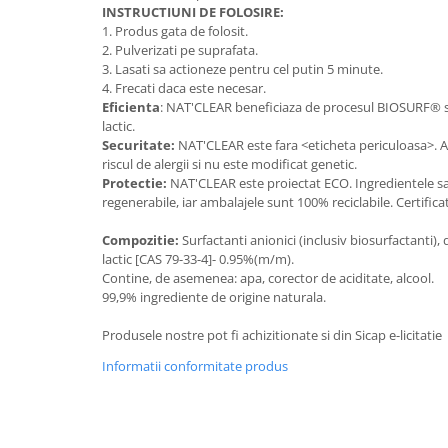
Articole de bucatarie si catering
INSTRUCTIUNI DE FOLOSIRE:
Odorizante Camera
1. Produs gata de folosit.
Folii si ambalaje
Odorizante Speciale
2. Pulverizati pe suprafata.
Pahare de unica folosinta
3. Lasati sa actioneze pentru cel putin 5 minute.
PACHETE PROMO
4. Frecati daca este necesar.
Tacamuri de unica folosinta
Produse de curatare industriala
Eficienta
: NAT'CLEAR beneficiaza de procesul BIOSURF® si 
Vesela de unica folosinta
lactic.
Solutii de indepartarea cimentului
Dispensere
Securitate:
NAT'CLEAR este fara <
eticheta periculoasa>. A
(decapanti)
riscul de alergii si nu este modificat genetic.
Dispensere folie
Protectie:
NAT'CLEAR este proiectat ECO. Ingredientele sa
Dispensere hartie
regenerabile, iar ambalajele sunt 100% reciclabile. Certific
Dispensere sapun
Compozitie:
Surfactanti anionici (inclusiv biosurfactanti),
HARTIE
lactic [CAS 79-33-4]- 0.95%(m/m).
Contine, de asemenea: apa, corector de aciditate, alcool.
Hartie igienica
99,9% ingrediente de origine naturala.
Prosoape pliate
Produsele nostre pot fi achizitionate si din Sicap e-licitatie
Role medicale
Role prosop
Informatii conformitate produs
Manusi
Manusi medicale
Manusi menaj