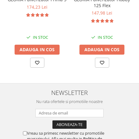
125 Flex
174,23 Lei
Pamatuf praf
147,98 Lei
Pompa apa masina de carotat
Pulverizatoare
Pulverizatoare profesionale
IN STOC
IN STOC
Saci de menaj
ADAUGA IN COS
ADAUGA IN COS
Sisteme mopuri preimpregnate
Sistem unica folosinta
Uscatoare maini
NEWSLETTER
Nu rata ofertele si promotiile noastre
Vreau sa primesc newsletter cu promotiile
magazinului. Afla mai multe in
Politica de