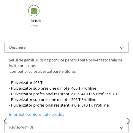
Galeti clasice
Lemn/ parchet/ laminat
Set mop + galeata
Piatra naturala/ placi ceramice
Perii
RETUR
Universal
simplu
Perie de tavan
Detergenti textile
Perii diverse
Balsam de rufe
Raclete
Aditivi spalare
Descriere
Raclete geam
Detergent de rufe
Setul de garnituri sunt potrivite pentru toate pulverizatoarele de
Raclete pardoseala
Indepartare pete
inalta presiune.
Bureti
Parfum rufe
compatibilcu prulverizatoarele Gloria:
Detergenti ultraconcentrati
Bureti canelati
-
Pulverizator 405 T
Bureti metalici
Dezinfectanti, igienizanti
-
Pulverizator sub presiune din otel 405 T Profiline
Bureti speciali
-
Pulverizator profesional rezistent la ulei 410 TKS Profiline, 10 L
Insecticide
-
Pulverizator sub presiune din otel 505 T Profiline
Bureti universali
Intretinere incaltaminte
-
Pulverizator profesional rezistent la ulei 510 TK Profiline
Accesorii baie si bucatarie
Odorizante
Informatii conformitate produs
Accesorii pe coduri de culori
Odorizante textile
Animale de companie
Review-uri
(0)
Odorizante baie