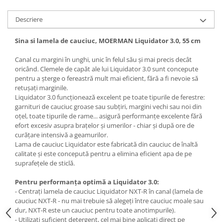
Articole de bucatarie si catering
Odorizante Camera
Descriere
Folii si ambalaje
Odorizante Speciale
Pahare de unica folosinta
PACHETE PROMO
Sina si lamela de cauciuc, MOERMAN Liquidator 3.0, 55 cm
Tacamuri de unica folosinta
Produse de curatare industriala
Vesela de unica folosinta
Canal cu margini în unghi, unic în felul său și mai precis decât
Solutii de indepartarea cimentului
oricând. Clemele de capăt ale lui Liquidator 3.0 sunt concepute
Dispensere
(decapanti)
pentru a șterge o fereastră mult mai eficient, fără a fi nevoie să
Dispensere folie
retușați marginile.
Liquidator 3.0 funcționează excelent pe toate tipurile de ferestre:
Dispensere hartie
garnituri de cauciuc groase sau subțiri, margini vechi sau noi din
Dispensere sapun
oțel, toate tipurile de rame... asigură performanțe excelente fără
HARTIE
efort excesiv asupra brațelor și umerilor - chiar și după ore de
curățare intensivă a geamurilor.
Hartie igienica
Lama de cauciuc Liquidator este fabricată din cauciuc de înaltă
Prosoape pliate
calitate și este concepută pentru a elimina eficient apa de pe
suprafețele de sticlă.
Role medicale
Role prosop
Pentru performanța optimă a Liquidator 3.0:
- Centrați lamela de cauciuc Liquidator NXT-R în canal (lamela de
Manusi
cauciuc NXT-R - nu mai trebuie să alegeți între cauciuc moale sau
Manusi medicale
dur, NXT-R este un cauciuc pentru toate anotimpurile).
- Utilizați suficient detergent, cel mai bine aplicați direct pe
Manusi menaj