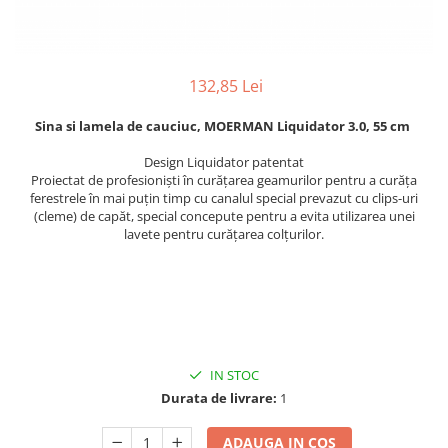
Fosa septica
Spalatoare geam
Ingrijire par
Cozi din lemn
Solutie desfundat tevi
Cozi telescopice
Cozi metalice
Curatare sticla, ferestre,oglinzi
Ustensile pardoseala
Cozi telescopice
132,85 Lei
Curatare suprafete exterioare
Suporturi cozi
Graffiti
AUTO
Sina si lamela de cauciuc, MOERMAN Liquidator 3.0, 55 cm
Terasa
Curatare exterioara
Design Liquidator patentat
Detergenti diverse suprafete
Intretinere Interior
Proiectat de profesioniști în curățarea geamurilor pentru a curăța
ferestrele în mai puțin timp cu canalul special prevazut cu clips-uri
Covoare si tapiterii
Diverse auto
(cleme) de capăt, special concepute pentru a evita utilizarea unei
Curatare universala
Maturi
lavete pentru curățarea colțurilor.
Detergenti speciali
Maturi clasice
Echipamente electronice de birou
Maturi stradale
Inox
Farase
Mobilier
Echipamente protectie
Sobe si seminee
IN STOC
Articole ambalare
Detergenti ecologici
Durata de livrare:
1
Imbracaminte de protectie
Detergenti pardoseli
Galeti
ADAUGA IN COS
Ceara padoseala