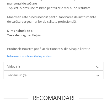
manșonul de spălare
Pamatuf praf
- Aplicați o presiune minimă pentru cele mai bune rezultate.
Pompa apa masina de carotat
Moerman este binecunoscut pentru fabricarea de instrumente
Pulverizatoare
de curățare a geamurilor de calitate profesională.
Pulverizatoare profesionale
Dimensiuni:
55 cm
Saci de menaj
Tara de origine:
Belgia.
Sisteme mopuri preimpregnate
Produsele noastre pot fi achizitionate si din Sicap e-licitatie
Sistem unica folosinta
Uscatoare maini
Informatii conformitate produs
Video
(1)
Review-uri
(0)
RECOMANDARI