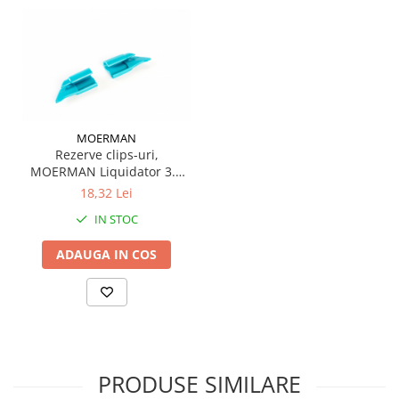
MOERMAN
Rezerve clips-uri,
MOERMAN Liquidator 3.0
End Clips, 1 set
18,32 Lei
IN STOC
ADAUGA IN COS
PRODUSE SIMILARE