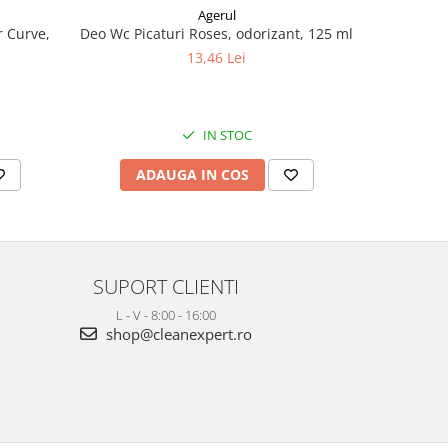
Agerul
 Curve,
Deo Wc Picaturi Roses, odorizant, 125 ml
Asevi Prim
13,46 Lei
IN STOC
ADAUGA IN COS
AD
SUPORT CLIENTI
L - V - 8:00 - 16:00
shop@cleanexpert.ro