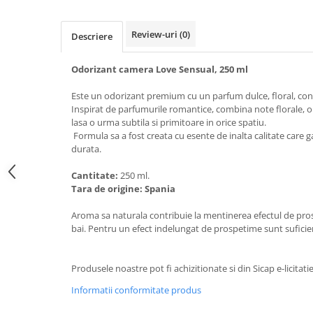
Galeti clasice
Lemn/ parchet/ laminat
Set mop + galeata
Piatra naturala/ placi ceramice
Review-uri
(0)
Descriere
Perii
Universal
Perie de tavan
Detergenti textile
Odorizant camera Love Sensual, 250 ml
Perii diverse
Balsam de rufe
Este un odorizant premium cu un parfum dulce, floral, co
Raclete
Aditivi spalare
Inspirat de parfumurile romantice, combina note florale, o 
lasa o urma subtila si primitoare in orice spatiu.
Raclete geam
Detergent de rufe
Formula sa a fost creata cu esente de inalta calitate care
Raclete pardoseala
Indepartare pete
durata.
Bureti
Parfum rufe
Cantitate:
250 ml.
Detergenti ultraconcentrati
Bureti canelati
Tara de origine: Spania
Bureti metalici
Dezinfectanti, igienizanti
Aroma sa naturala contribuie la mentinerea efectul de pr
Bureti speciali
Insecticide
bai. Pentru un efect indelungat de prospetime sunt suficien
Bureti universali
Intretinere incaltaminte
Accesorii baie si bucatarie
Odorizante
Produsele noastre pot fi achizitionate si din Sicap e-licitati
Accesorii pe coduri de culori
Odorizante textile
Informatii conformitate produs
Animale de companie
Odorizante baie