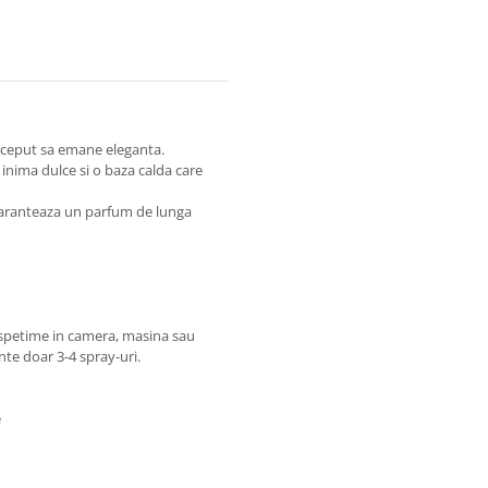
nceput sa emane eleganta.
inima dulce si o baza calda care
 garanteaza un parfum de lunga
ospetime in camera, masina sau
te doar 3-4 spray-uri.
e