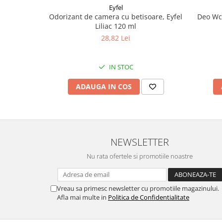
Eyfel
Pamatuf praf
Odorizant de camera cu betisoare, Eyfel
Deo Wc 
Liliac 120 ml
Pompa apa masina de carotat
28,82 Lei
Pulverizatoare
Pulverizatoare profesionale
IN STOC
Saci de menaj
ADAUGA IN COS
Sisteme mopuri preimpregnate
Sistem unica folosinta
Uscatoare maini
NEWSLETTER
Nu rata ofertele si promotiile noastre
Vreau sa primesc newsletter cu promotiile magazinului.
Afla mai multe in
Politica de Confidentialitate