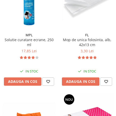
Pamatuf praf
Pompa apa masina de carotat
Pulverizatoare
Pulverizatoare profesionale
MPL
FL
Saci de menaj
Solutie curatare ecrane, 250
Mop de unica folosinta, alb,
ml
42x13 cm
Sisteme mopuri preimpregnate
17,85 Lei
3,30 Lei
Sistem unica folosinta
Uscatoare maini
IN STOC
IN STOC
ADAUGA IN COS
ADAUGA IN COS
NOU