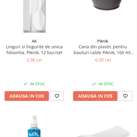
Articole de bucatarie si catering
Odorizante Camera
Folii si ambalaje
Odorizante Speciale
Pahare de unica folosinta
PACHETE PROMO
Tacamuri de unica folosinta
Produse de curatare industriala
Vesela de unica folosinta
Solutii de indepartarea cimentului
AK
Piknik
Dispensere
Linguri si lingurite de unica
Cana din plastic pentru
(decapanti)
folosinta, Piknik, 12 buc/set
bauturi calde Piknik, 160 ml,
Dispensere folie
12 buc/set
2,96 Lei
6,00 Lei
Dispensere hartie
Dispensere sapun
HARTIE
IN STOC
IN STOC
Hartie igienica
Prosoape pliate
ADAUGA IN COS
ADAUGA IN COS
Role medicale
Role prosop
Manusi
Manusi medicale
Manusi menaj