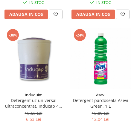
IN STOC
IN STOC
ADAUGA IN COS
ADAUGA IN COS
-38%
-24%
Induquim
Asevi
Detergent uz universal
Detergent pardoseala Asevi
ultraconcentrat, Inducap 40,
Green, 1 L
22 ml
10,56 Lei
15,89 Lei
6,53 Lei
12,04 Lei