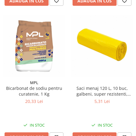
ADAUGA IN COS
ADAUGA IN COS
MPL
Bicarbonat de sodiu pentru
Saci menaj 120 L, 10 buc,
curatenie, 1 Kg
galbeni, super rezistenti,
LDPE
20,33 Lei
5,31 Lei
IN STOC
IN STOC