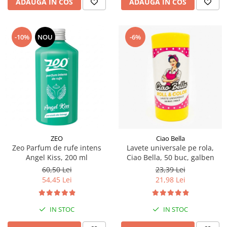
ADAUGA IN COS
ADAUGA IN COS
-10%
NOU
-6%
ZEO
Ciao Bella
Zeo Parfum de rufe intens
Lavete universale pe rola,
Angel Kiss, 200 ml
Ciao Bella, 50 buc, galben
60,50 Lei
23,39 Lei
54,45 Lei
21,98 Lei
IN STOC
IN STOC