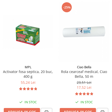
-25%
MPL
Ciao Bella
Activator fosa septica, 20 buc,
Rola cearceaf medical, Ciao
400 g
Bella, 50 m
55,24 Lei
23,51 Lei
17,52 Lei
IN STOC
IN STOC
ADAUGA IN COS
ADAUGA IN COS