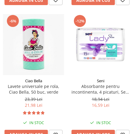
ADAUGA IN COS
ADAUGA IN COS
-6%
-12%
Ciao Bella
Seni
Lavete universale pe rola,
Absorbante pentru
Ciao Bella, 50 buc, verde
incontinenta, 4 picaturi, Seni
Lady Slim Extra, 15 buc
23,39 Lei
18,94 Lei
21,98 Lei
16,59 Lei
IN STOC
IN STOC