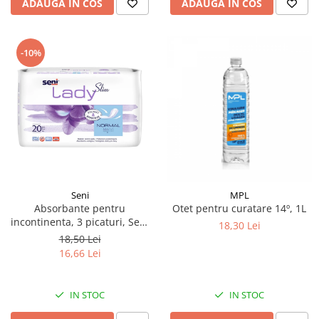
ADAUGA IN COS
ADAUGA IN COS
-10%
Seni
MPL
Absorbante pentru
Otet pentru curatare 14º, 1L
incontinenta​​​​​​​, 3 picaturi, Seni
18,30 Lei
Lady Slim Normal, 20 buc
18,50 Lei
16,66 Lei
IN STOC
IN STOC