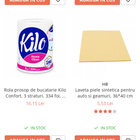
HB
Rola prosop de bucatarie Kilo
Laveta piele sintetica pentru
Confort, 3 straturi, 334 foi, 1
auto si geamuri, 36*40 cm
kg
16,15 Lei
5,53 Lei
IN STOC
IN STOC