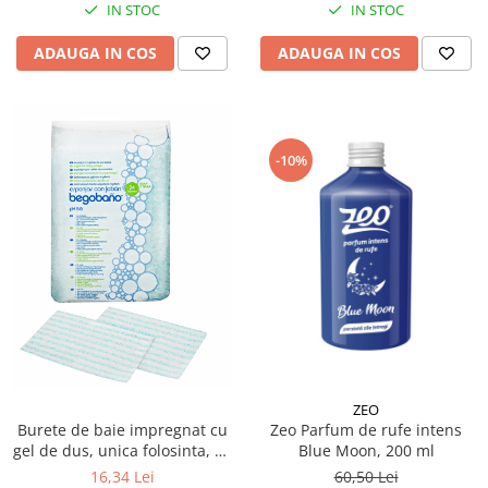
IN STOC
IN STOC
ADAUGA IN COS
ADAUGA IN COS
-10%
ZEO
Burete de baie impregnat cu
Zeo Parfum de rufe intens
gel de dus, unica folosinta, 24
Blue Moon, 200 ml
buc/ pachet
16,34 Lei
60,50 Lei