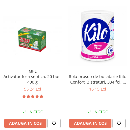
MPL
Activator fosa septica, 20 buc,
Rola prosop de bucatarie Kilo
400 g
Confort, 3 straturi, 334 foi, 1
kg
55,24 Lei
16,15 Lei
IN STOC
IN STOC
ADAUGA IN COS
ADAUGA IN COS