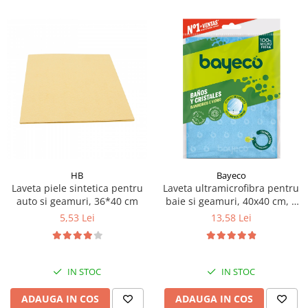
HB
Bayeco
Laveta piele sintetica pentru
Laveta ultramicrofibra pentru
auto si geamuri, 36*40 cm
baie si geamuri, 40x40 cm, 1
buc
5,53 Lei
13,58 Lei
IN STOC
IN STOC
ADAUGA IN COS
ADAUGA IN COS