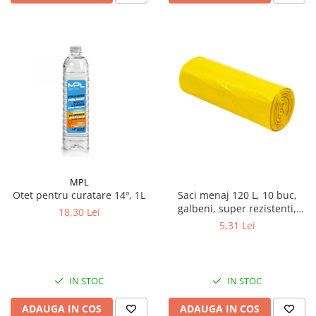
MPL
Otet pentru curatare 14º, 1L
Saci menaj 120 L, 10 buc,
galbeni, super rezistenti,
18,30 Lei
LDPE
5,31 Lei
IN STOC
IN STOC
ADAUGA IN COS
ADAUGA IN COS