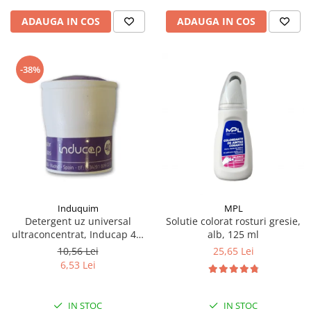
ADAUGA IN COS
ADAUGA IN COS
-38%
Induquim
MPL
Detergent uz universal
Solutie colorat rosturi gresie,
ultraconcentrat, Inducap 40,
alb, 125 ml
22 ml
10,56 Lei
25,65 Lei
6,53 Lei
IN STOC
IN STOC