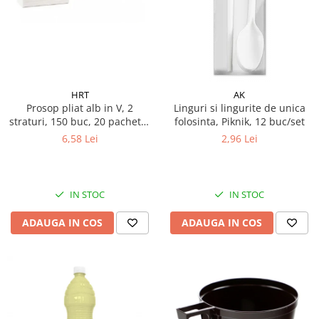
Galeti clasice
Lemn/ parchet/ laminat
Set mop + galeata
Piatra naturala/ placi ceramice
Perii
Universal
Perie de tavan
Detergenti textile
Perii diverse
Balsam de rufe
HRT
AK
Raclete
Prosop pliat alb in V, 2
Linguri si lingurite de unica
Aditivi spalare
straturi, 150 buc, 20 pachete/
folosinta, Piknik, 12 buc/set
Raclete geam
Detergent de rufe
bax
6,58 Lei
2,96 Lei
Raclete pardoseala
Indepartare pete
Bureti
Parfum rufe
Detergenti ultraconcentrati
Bureti canelati
IN STOC
IN STOC
Bureti metalici
Dezinfectanti, igienizanti
Bureti speciali
ADAUGA IN COS
ADAUGA IN COS
Insecticide
Bureti universali
Intretinere incaltaminte
Accesorii baie si bucatarie
Odorizante
Accesorii pe coduri de culori
Odorizante textile
Animale de companie
Odorizante baie