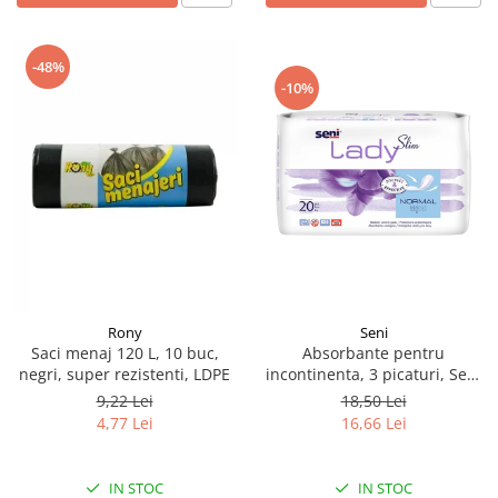
-48%
-10%
Rony
Seni
Saci menaj 120 L, 10 buc,
Absorbante pentru
negri, super rezistenti, LDPE
incontinenta​​​​​​​, 3 picaturi, Seni
Lady Slim Normal, 20 buc
9,22 Lei
18,50 Lei
4,77 Lei
16,66 Lei
IN STOC
IN STOC