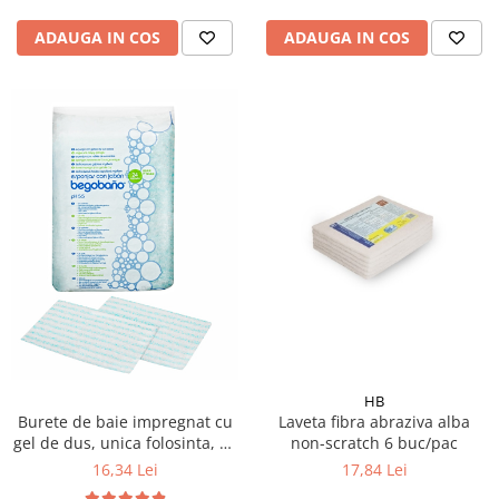
ADAUGA IN COS
ADAUGA IN COS
HB
Burete de baie impregnat cu
Laveta fibra abraziva alba
gel de dus, unica folosinta, 24
non-scratch 6 buc/pac
buc/ pachet
16,34 Lei
17,84 Lei