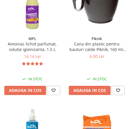
Articole de bucatarie si catering
Odorizante Camera
Folii si ambalaje
Odorizante Speciale
Pahare de unica folosinta
PACHETE PROMO
Tacamuri de unica folosinta
Produse de curatare industriala
Vesela de unica folosinta
Solutii de indepartarea cimentului
MPL
Piknik
Dispensere
Amoniac lichid parfumat,
Cana din plastic pentru
(decapanti)
solutie igienizanta, 1.5 L
bauturi calde Piknik, 160 ml,
Dispensere folie
12 buc/set
14,14 Lei
6,00 Lei
Dispensere hartie
Dispensere sapun
HARTIE
IN STOC
IN STOC
Hartie igienica
Prosoape pliate
ADAUGA IN COS
ADAUGA IN COS
Role medicale
Role prosop
Manusi
Manusi medicale
Manusi menaj