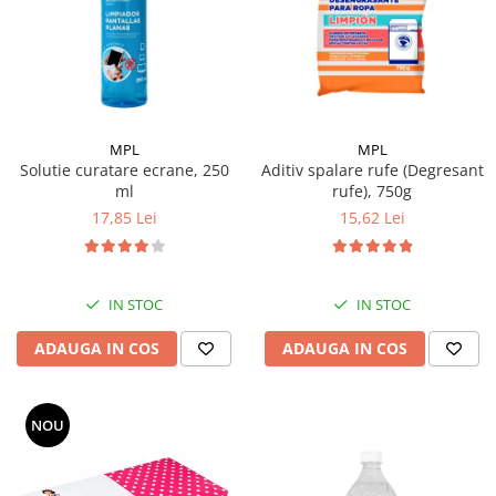
Pamatuf praf
Pompa apa masina de carotat
Pulverizatoare
Pulverizatoare profesionale
MPL
MPL
Saci de menaj
Solutie curatare ecrane, 250
Aditiv spalare rufe (Degresant
ml
rufe), 750g
Sisteme mopuri preimpregnate
17,85 Lei
15,62 Lei
Sistem unica folosinta
Uscatoare maini
IN STOC
IN STOC
ADAUGA IN COS
ADAUGA IN COS
NOU