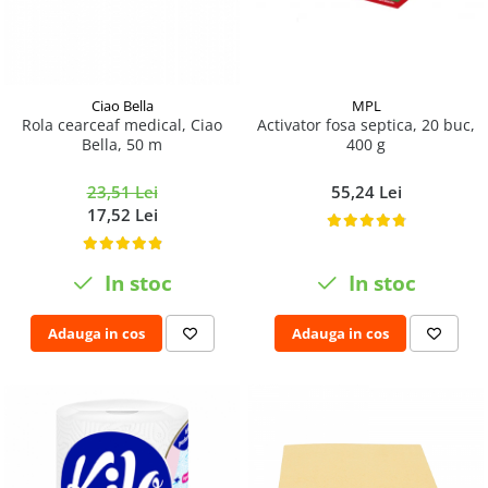
MPL
Ciao Bella
Activator fosa septica, 20 buc,
Rola cearceaf medical, Ciao
400 g
Bella, 50 m
55,24 Lei
23,51 Lei
17,52 Lei
In stoc
In stoc
Adauga in cos
Adauga in cos