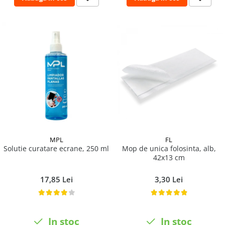
Pamatuf praf
Pompa apa masina de carotat
Pulverizatoare
Pulverizatoare profesionale
Saci de menaj
Sisteme mopuri preimpregnate
Sistem unica folosinta
Uscatoare maini
MPL
FL
Solutie curatare ecrane, 250 ml
Mop de unica folosinta, alb,
42x13 cm
17,85 Lei
3,30 Lei
In stoc
In stoc