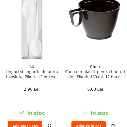
Articole de bucatarie si catering
Odorizante Camera
Folii si ambalaje
Odorizante Speciale
Pahare de unica folosinta
PACHETE PROMO
Tacamuri de unica folosinta
Produse de curatare industriala
Vesela de unica folosinta
Solutii de indepartarea cimentului
Dispensere
(decapanti)
Dispensere folie
Dispensere hartie
Dispensere sapun
AK
Piknik
HARTIE
Linguri si lingurite de unica
Cana din plastic pentru bauturi
folosinta, Piknik, 12 buc/set
calde Piknik, 160 ml, 12 buc/set
Hartie igienica
Prosoape pliate
2,96 Lei
6,00 Lei
Role medicale
Role prosop
Manusi
In stoc
In stoc
Manusi medicale
Manusi menaj
Adauga in cos
Adauga in cos