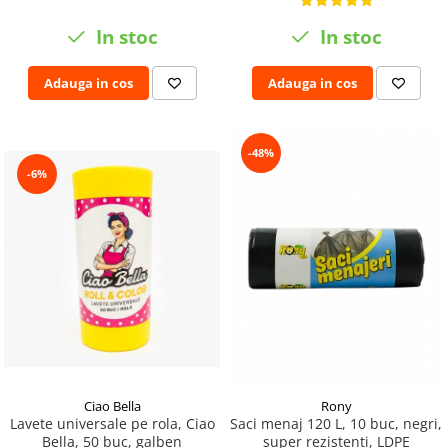
In stoc
In stoc
Adauga in cos
Adauga in cos
-48%
-6%
Ciao Bella
Rony
Lavete universale pe rola, Ciao
Saci menaj 120 L, 10 buc, negri,
Bella, 50 buc, galben
super rezistenti, LDPE