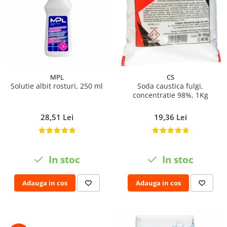
MPL
CS
Solutie albit rosturi, 250 ml
Soda caustica fulgi,
concentratie 98%, 1Kg
28,51 Lei
19,36 Lei
In stoc
In stoc
Adauga in cos
Adauga in cos