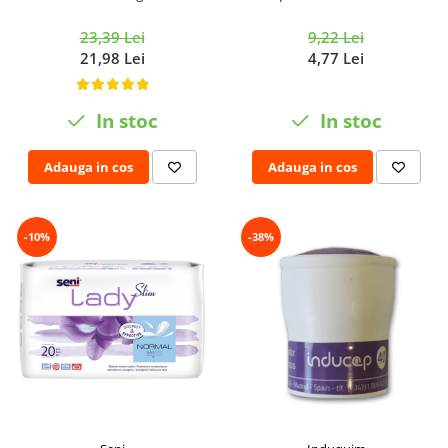
23,39 Lei
9,22 Lei
21,98 Lei
4,77 Lei
In stoc
In stoc
Adauga in cos
Adauga in cos
-10%
-38%