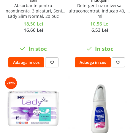
Seni
Induquim
Absorbante pentru
Detergent uz universal
incontinenta​​​​​​​, 3 picaturi, Seni
ultraconcentrat, Inducap 40, 22
Lady Slim Normal, 20 buc
ml
18,50 Lei
10,56 Lei
16,66 Lei
6,53 Lei
In stoc
In stoc
Adauga in cos
Adauga in cos
-12%