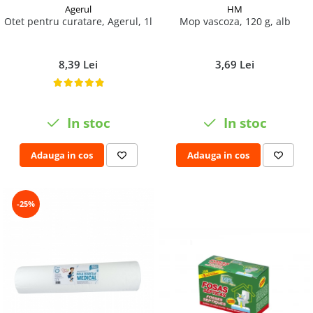
Agerul
HM
Otet pentru curatare, Agerul, 1l
Mop vascoza, 120 g, alb
8,39 Lei
3,69 Lei
In stoc
In stoc
Adauga in cos
Adauga in cos
-25%