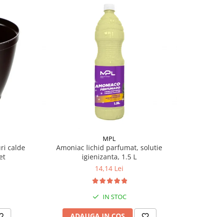
MPL
ri calde
Amoniac lichid parfumat, solutie
et
igienizanta, 1.5 L
14,14 Lei
IN STOC
ADAUGA IN COS