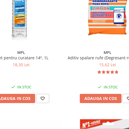
MPL
MPL
et pentru curatare 14º, 1L
Aditiv spalare rufe (Degresant r
18,30 Lei
15,62 Lei
IN STOC
IN STOC
ADAUGA IN COS
ADAUGA IN COS