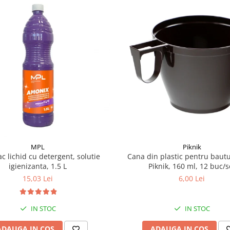
MPL
Piknik
c lichid cu detergent, solutie
Cana din plastic pentru bautu
igienizanta, 1.5 L
Piknik, 160 ml, 12 buc/s
15,03 Lei
6,00 Lei
IN STOC
IN STOC
ADAUGA IN COS
ADAUGA IN COS