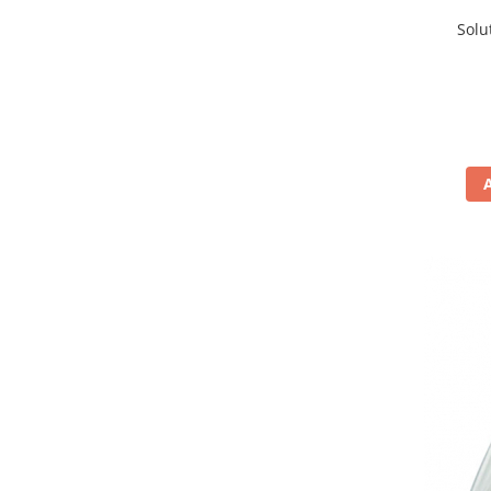
Pamatuf praf
Solu
Pompa apa masina de carotat
Pulverizatoare
Pulverizatoare profesionale
Saci de menaj
Sisteme mopuri preimpregnate
Sistem unica folosinta
Uscatoare maini