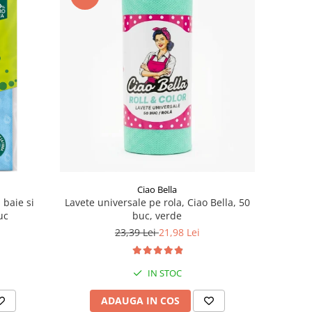
Ciao Bella
Lavete universale pe rola, Ciao Bella, 50
 baie si
buc, verde
uc
23,39 Lei
21,98 Lei
IN STOC
ADAUGA IN COS