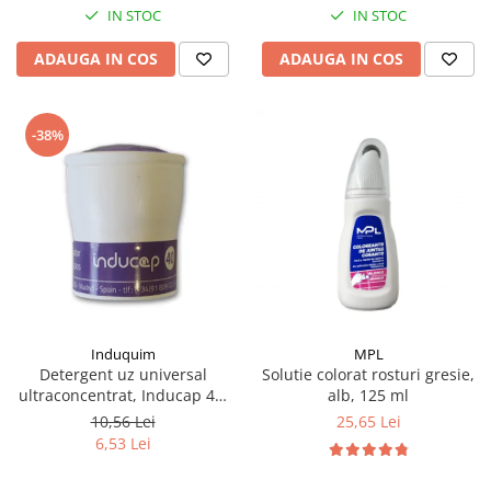
IN STOC
IN STOC
ADAUGA IN COS
ADAUGA IN COS
-38%
Induquim
MPL
Detergent uz universal
Solutie colorat rosturi gresie,
ultraconcentrat, Inducap 40,
alb, 125 ml
22 ml
10,56 Lei
25,65 Lei
6,53 Lei