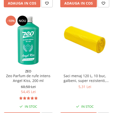
ADAUGA IN COS
ADAUGA IN COS
-10%
NOU
ZEO
Zeo Parfum de rufe intens
Saci menaj 120 L, 10 buc,
Angel Kiss, 200 ml
galbeni, super rezistenti,
LDPE
60,50 Lei
5,31 Lei
54,45 Lei
IN STOC
IN STOC