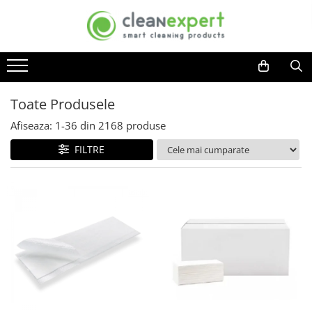
DETERGENTI, PRODUSE CURATENIE
ACCESORII CURATENIE
COLECTARE SELECTIVA
COSMETICE, INGRIJIRE PERSONALA
USTENSILE MOERMAN
GRADINA
Bucatarie
Lavete
Colectare selectiva ACASA
Bureti impregnati de unica
Ustensile geam profesionale
Accesorii casute de gradina
folosinta
Detergenti vase
Laveta geamuri si oglinzi
Compostoare
Manere complet echipate
Accesorii dispozitive exterioare
Toate Produsele
Consumabile cosmetica
Curatare aragaz, plita, cuptor si
Lavete de bucatarie
Cozi telescopice
Carucioare colectare deseuri
Accesorii seminee, sobe si gratare
Afiseaza:
1-
36
din
2168
produse
grill
Igiena intima
Lavete microfibra
Lamele cauciuc
Seturi carucioare colectare
Casute de gradina
Curatare plite virtroceramince
FILTRE
Lavete speciale
Manere, sine
selectiva
Absorbante si tampoane
Dispozitive curatenie exterioara
Degresanti
Mecanisme mop
Spalatoare geam
Cosmetice ingrijire intima
Seturi metalice colectare selectiva
Detergent masina de spalat vase
Jardiniere
Razuitoare geam
Igiena orala
Rezerve mop
Seturi inox
Detergenti universali
Pulverizatoare gradina
Detergent geam
Ingrijire adulti
Mopuri Rotative
Seturi metalice
Baie si toaleta
Raclete geam
Sere de gradina
Rezerve Mop Clasice
Cosuri plastic
Ingrijire bebelusi
Detergent toaleta
Seturi curatare geam
Uscatoare rufe
Rezerve Mop Kentucky
Cosuri metalice
Ingrijire corp
Solutie anticalcar
Accesorii profesionale
Rezerve Mop Plate
Carucioare curatenie
Ingrijire faciala
Odorizante baie si toaleta
Ustensile geam uz casnic
Cozi
Curatare rosturi gresie
Ingrijire maini
Raclete geam
Cozi din aluminiu