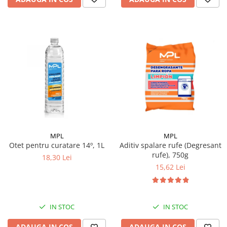
MPL
MPL
Otet pentru curatare 14º, 1L
Aditiv spalare rufe (Degresant
rufe), 750g
18,30 Lei
15,62 Lei
IN STOC
IN STOC
ADAUGA IN COS
ADAUGA IN COS