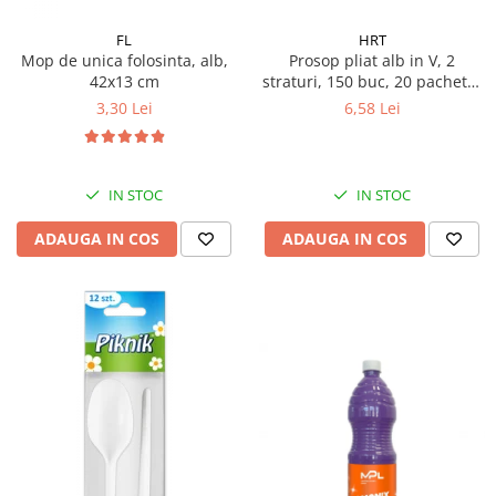
Fosa septica
Spalatoare geam
Ingrijire par
Cozi din lemn
Solutie desfundat tevi
Cozi telescopice
FL
HRT
Cozi metalice
Curatare sticla, ferestre,oglinzi
Mop de unica folosinta, alb,
Prosop pliat alb in V, 2
Ustensile pardoseala
Cozi telescopice
42x13 cm
straturi, 150 buc, 20 pachete/
Curatare suprafete exterioare
bax
Suporturi cozi
3,30 Lei
6,58 Lei
Graffiti
AUTO
Terasa
Curatare exterioara
Detergenti diverse suprafete
IN STOC
IN STOC
Intretinere Interior
Covoare si tapiterii
Diverse auto
ADAUGA IN COS
ADAUGA IN COS
Curatare universala
Maturi
Detergenti speciali
Maturi clasice
Echipamente electronice de birou
Maturi stradale
Inox
Farase
Mobilier
Echipamente protectie
Sobe si seminee
Articole ambalare
Detergenti ecologici
Imbracaminte de protectie
Detergenti pardoseli
Galeti
Ceara padoseala