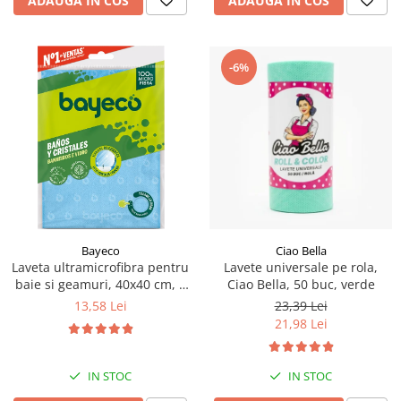
ADAUGA IN COS
ADAUGA IN COS
-6%
Bayeco
Ciao Bella
Laveta ultramicrofibra pentru
Lavete universale pe rola,
baie si geamuri, 40x40 cm, 1
Ciao Bella, 50 buc, verde
buc
13,58 Lei
23,39 Lei
21,98 Lei
IN STOC
IN STOC