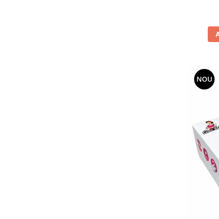
Pamatuf praf
Pompa apa masina de carotat
Pulverizatoare
Pulverizatoare profesionale
Saci de menaj
NOU
Sisteme mopuri preimpregnate
Sistem unica folosinta
Uscatoare maini