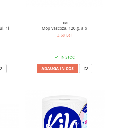
HM
Mop vascoza, 120 g, alb
l, 1l
3,69 Lei
IN STOC
ADAUGA IN COS