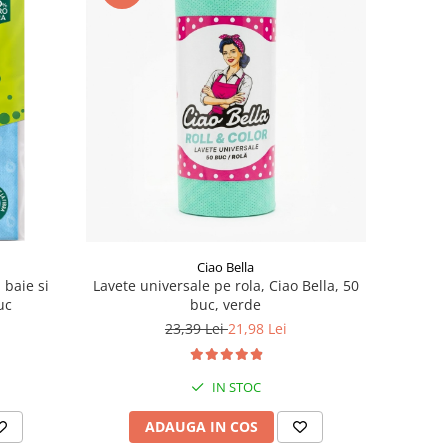
Ciao Bella
Lavete universale pe rola, Ciao Bella, 50
 baie si
buc, verde
uc
23,39 Lei
21,98 Lei
IN STOC
ADAUGA IN COS