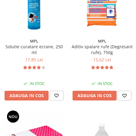
Pamatuf praf
Pompa apa masina de carotat
Pulverizatoare
Pulverizatoare profesionale
MPL
MPL
Saci de menaj
Solutie curatare ecrane, 250
Aditiv spalare rufe (Degresant
ml
rufe), 750g
Sisteme mopuri preimpregnate
17,85 Lei
15,62 Lei
Sistem unica folosinta
Uscatoare maini
IN STOC
IN STOC
ADAUGA IN COS
ADAUGA IN COS
NOU