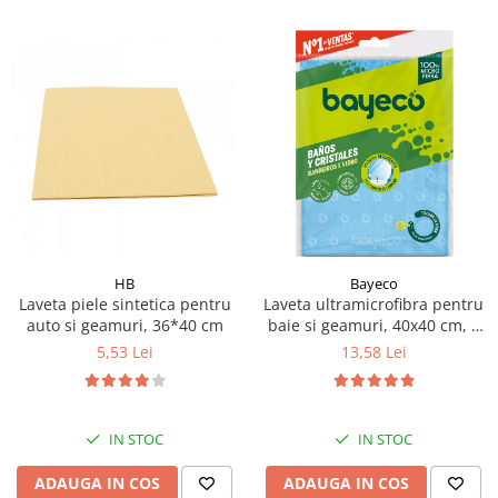
HB
Bayeco
Laveta piele sintetica pentru
Laveta ultramicrofibra pentru
auto si geamuri, 36*40 cm
baie si geamuri, 40x40 cm, 1
buc
5,53 Lei
13,58 Lei
IN STOC
IN STOC
ADAUGA IN COS
ADAUGA IN COS