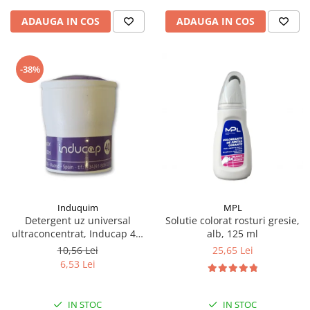
ADAUGA IN COS
ADAUGA IN COS
-38%
Induquim
MPL
Detergent uz universal
Solutie colorat rosturi gresie,
ultraconcentrat, Inducap 40,
alb, 125 ml
22 ml
10,56 Lei
25,65 Lei
6,53 Lei
IN STOC
IN STOC