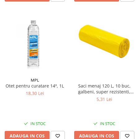
MPL
Otet pentru curatare 14º, 1L
Saci menaj 120 L, 10 buc,
galbeni, super rezistenti,
18,30 Lei
LDPE
5,31 Lei
IN STOC
IN STOC
ADAUGA IN COS
ADAUGA IN COS