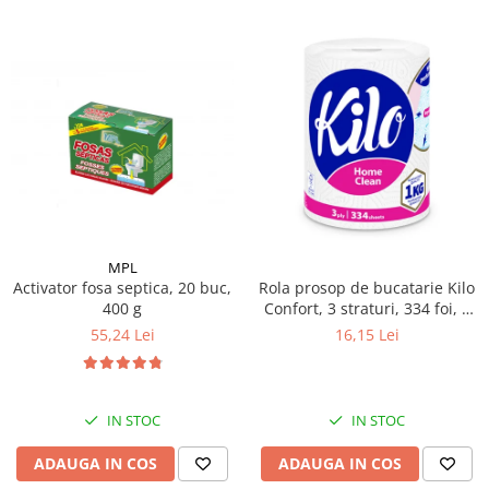
MPL
Activator fosa septica, 20 buc,
Rola prosop de bucatarie Kilo
400 g
Confort, 3 straturi, 334 foi, 1
kg
55,24 Lei
16,15 Lei
IN STOC
IN STOC
ADAUGA IN COS
ADAUGA IN COS