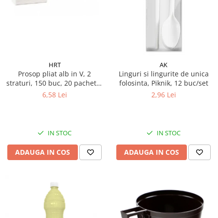
Galeti clasice
Lemn/ parchet/ laminat
Set mop + galeata
Piatra naturala/ placi ceramice
Perii
Universal
Perie de tavan
Detergenti textile
Perii diverse
Balsam de rufe
HRT
AK
Raclete
Prosop pliat alb in V, 2
Linguri si lingurite de unica
Aditivi spalare
straturi, 150 buc, 20 pachete/
folosinta, Piknik, 12 buc/set
Raclete geam
Detergent de rufe
bax
6,58 Lei
2,96 Lei
Raclete pardoseala
Indepartare pete
Bureti
Parfum rufe
Detergenti ultraconcentrati
Bureti canelati
IN STOC
IN STOC
Bureti metalici
Dezinfectanti, igienizanti
Bureti speciali
ADAUGA IN COS
ADAUGA IN COS
Insecticide
Bureti universali
Intretinere incaltaminte
Accesorii baie si bucatarie
Odorizante
Accesorii pe coduri de culori
Odorizante textile
Animale de companie
Odorizante baie