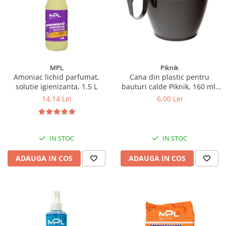
Articole de bucatarie si catering
Odorizante Camera
Folii si ambalaje
Odorizante Speciale
Pahare de unica folosinta
PACHETE PROMO
Tacamuri de unica folosinta
Produse de curatare industriala
Vesela de unica folosinta
Solutii de indepartarea cimentului
MPL
Piknik
Dispensere
Amoniac lichid parfumat,
Cana din plastic pentru
(decapanti)
solutie igienizanta, 1.5 L
bauturi calde Piknik, 160 ml,
Dispensere folie
12 buc/set
14,14 Lei
6,00 Lei
Dispensere hartie
Dispensere sapun
HARTIE
IN STOC
IN STOC
Hartie igienica
Prosoape pliate
ADAUGA IN COS
ADAUGA IN COS
Role medicale
Role prosop
Manusi
Manusi medicale
Manusi menaj