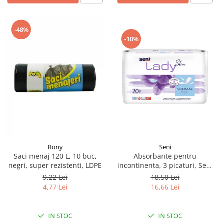
-48%
-10%
Rony
Seni
Saci menaj 120 L, 10 buc,
Absorbante pentru
negri, super rezistenti, LDPE
incontinenta​​​​​​​, 3 picaturi, Seni
Lady Slim Normal, 20 buc
9,22 Lei
18,50 Lei
4,77 Lei
16,66 Lei
IN STOC
IN STOC