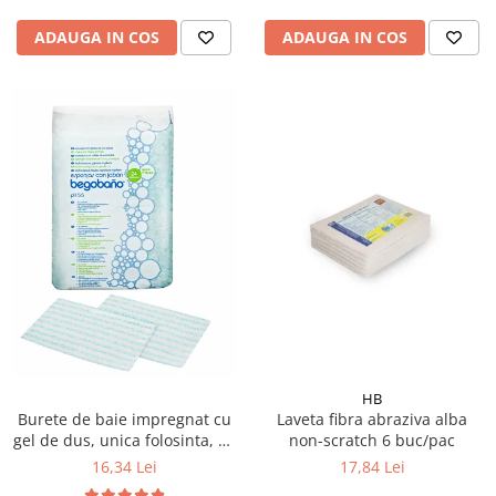
ADAUGA IN COS
ADAUGA IN COS
HB
Burete de baie impregnat cu
Laveta fibra abraziva alba
gel de dus, unica folosinta, 24
non-scratch 6 buc/pac
buc/ pachet
16,34 Lei
17,84 Lei