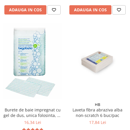
ADAUGA IN COS
ADAUGA IN COS
HB
Burete de baie impregnat cu
Laveta fibra abraziva alba
gel de dus, unica folosinta, 24
non-scratch 6 buc/pac
buc/ pachet
16,34 Lei
17,84 Lei