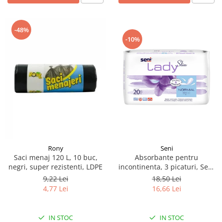
-48%
-10%
Rony
Seni
Saci menaj 120 L, 10 buc,
Absorbante pentru
negri, super rezistenti, LDPE
incontinenta​​​​​​​, 3 picaturi, Seni
Lady Slim Normal, 20 buc
9,22 Lei
18,50 Lei
4,77 Lei
16,66 Lei
IN STOC
IN STOC