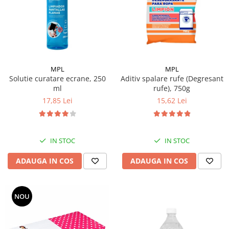
Pamatuf praf
Pompa apa masina de carotat
Pulverizatoare
Pulverizatoare profesionale
MPL
MPL
Saci de menaj
Solutie curatare ecrane, 250
Aditiv spalare rufe (Degresant
ml
rufe), 750g
Sisteme mopuri preimpregnate
17,85 Lei
15,62 Lei
Sistem unica folosinta
Uscatoare maini
IN STOC
IN STOC
ADAUGA IN COS
ADAUGA IN COS
NOU