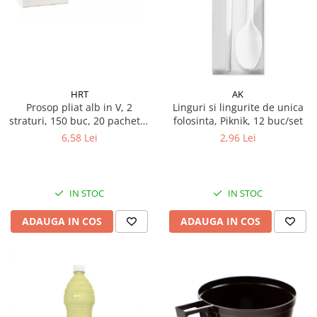
Galeti clasice
Lemn/ parchet/ laminat
Set mop + galeata
Piatra naturala/ placi ceramice
Perii
Universal
Perie de tavan
Detergenti textile
Perii diverse
Balsam de rufe
HRT
AK
Raclete
Prosop pliat alb in V, 2
Linguri si lingurite de unica
Aditivi spalare
straturi, 150 buc, 20 pachete/
folosinta, Piknik, 12 buc/set
Raclete geam
Detergent de rufe
bax
6,58 Lei
2,96 Lei
Raclete pardoseala
Indepartare pete
Bureti
Parfum rufe
Detergenti ultraconcentrati
Bureti canelati
IN STOC
IN STOC
Bureti metalici
Dezinfectanti, igienizanti
Bureti speciali
ADAUGA IN COS
ADAUGA IN COS
Insecticide
Bureti universali
Intretinere incaltaminte
Accesorii baie si bucatarie
Odorizante
Accesorii pe coduri de culori
Odorizante textile
Animale de companie
Odorizante baie