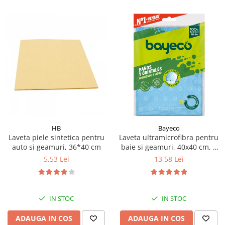
HB
Bayeco
Laveta piele sintetica pentru
Laveta ultramicrofibra pentru
auto si geamuri, 36*40 cm
baie si geamuri, 40x40 cm, 1
buc
5,53 Lei
13,58 Lei
IN STOC
IN STOC
ADAUGA IN COS
ADAUGA IN COS