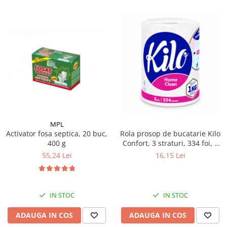
MPL
Activator fosa septica, 20 buc,
Rola prosop de bucatarie Kilo
400 g
Confort, 3 straturi, 334 foi, 1
kg
55,24 Lei
16,15 Lei
IN STOC
IN STOC
ADAUGA IN COS
ADAUGA IN COS