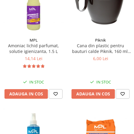
Articole de bucatarie si catering
Odorizante Camera
Folii si ambalaje
Odorizante Speciale
Pahare de unica folosinta
PACHETE PROMO
Tacamuri de unica folosinta
Produse de curatare industriala
Vesela de unica folosinta
Solutii de indepartarea cimentului
MPL
Piknik
Dispensere
Amoniac lichid parfumat,
Cana din plastic pentru
(decapanti)
solutie igienizanta, 1.5 L
bauturi calde Piknik, 160 ml,
Dispensere folie
12 buc/set
14,14 Lei
6,00 Lei
Dispensere hartie
Dispensere sapun
HARTIE
IN STOC
IN STOC
Hartie igienica
Prosoape pliate
ADAUGA IN COS
ADAUGA IN COS
Role medicale
Role prosop
Manusi
Manusi medicale
Manusi menaj