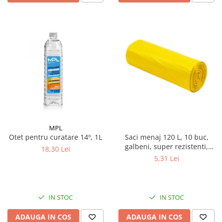
MPL
Otet pentru curatare 14º, 1L
Saci menaj 120 L, 10 buc,
galbeni, super rezistenti,
18,30 Lei
LDPE
5,31 Lei
IN STOC
IN STOC
ADAUGA IN COS
ADAUGA IN COS