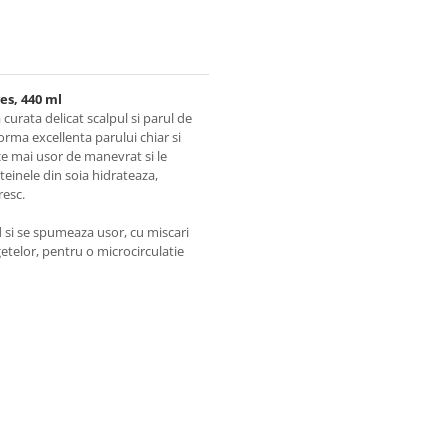
es, 440 ml
curata delicat scalpul si parul de
orma excellenta parului chiar si
ace mai usor de manevrat si le
teinele din soia hidrateaza,
resc.
 si se spumeaza usor, cu miscari
getelor, pentru o microcirculatie