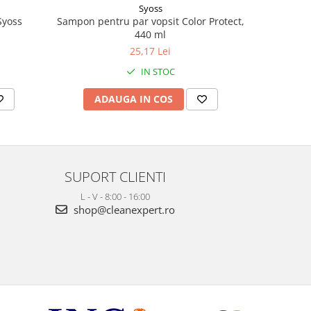
Syoss
Sampon pentru par vopsit Color Protect,
Sampon pe
Syoss
440 ml
25,17 Lei
IN STOC
ADAUGA IN COS
AD
SUPORT CLIENTI
L - V - 8:00 - 16:00
shop@cleanexpert.ro