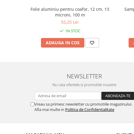
Pamatuf praf
Folie aluminiu pentru coafor, 12 cm, 13
Samp
microni, 100 m
Pompa apa masina de carotat
55,25 Lei
Pulverizatoare
IN STOC
Pulverizatoare profesionale
ADAUGA IN COS
Saci de menaj
Sisteme mopuri preimpregnate
Sistem unica folosinta
Uscatoare maini
NEWSLETTER
Nu rata ofertele si promotiile noastre
Vreau sa primesc newsletter cu promotiile magazinului.
Afla mai multe in
Politica de Confidentialitate