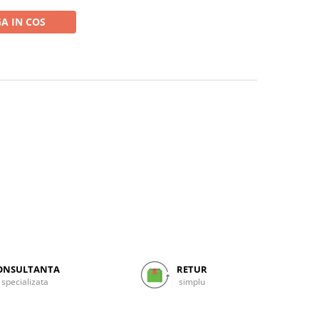
A IN COS
ONSULTANTA
RETUR
specializata
simplu