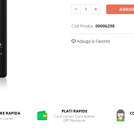
ADAUG
Cod Produs:
00006298
Adauga la Favorite
PLATI RAPIDE
RE RAPIDA
C
Card curier/ Card online/
in curier
OP/ Numerar