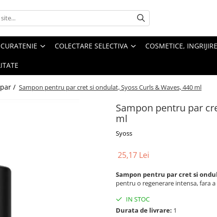
 CURATENIE
COLECTARE SELECTIVA
COSMETICE, INGRIJIR
ITATE
 par /
Sampon pentru par cret si ondulat, Syoss Curls & Waves, 440 ml
Sampon pentru par cre
ml
Syoss
25,17 Lei
Sampon pentru par cret si ondul
pentru o regenerare intensa, fara a
IN STOC
Durata de livrare:
1