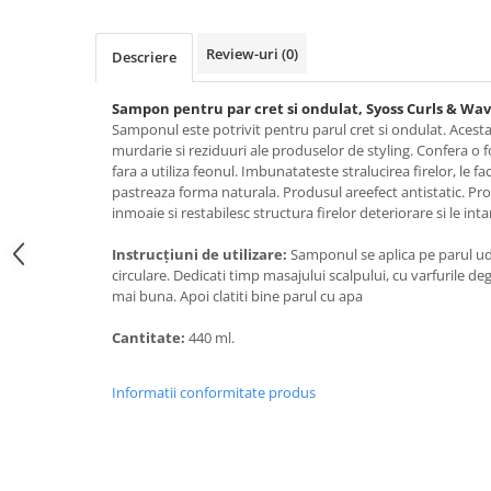
Galeti clasice
Lemn/ parchet/ laminat
Set mop + galeata
Piatra naturala/ placi ceramice
Review-uri
(0)
Descriere
Perii
Universal
Perie de tavan
Detergenti textile
Sampon pentru par cret si ondulat, Syoss Curls & Wav
Samponul este potrivit pentru parul cret si ondulat. Acesta 
Perii diverse
Balsam de rufe
murdarie si reziduuri ale produselor de styling. Confera o f
Raclete
Aditivi spalare
fara a utiliza feonul. Imbunatateste stralucirea firelor, le f
pastreaza forma naturala. Produsul areefect antistatic. Pro
Raclete geam
Detergent de rufe
inmoaie si restabilesc structura firelor deteriorare si le inta
Raclete pardoseala
Indepartare pete
Bureti
Instrucțiuni de utilizare:
Samponul se aplica pe parul ud
Parfum rufe
circulare. Dedicati timp masajului scalpului, cu varfurile de
Detergenti ultraconcentrati
Bureti canelati
mai buna. Apoi clatiti bine parul cu apa
Bureti metalici
Dezinfectanti, igienizanti
Cantitate:
440 ml.
Bureti speciali
Insecticide
Bureti universali
Intretinere incaltaminte
Informatii conformitate produs
Accesorii baie si bucatarie
Odorizante
Accesorii pe coduri de culori
Odorizante textile
Animale de companie
Odorizante baie