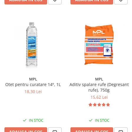
MPL
MPL
Otet pentru curatare 14º, 1L
Aditiv spalare rufe (Degresant
rufe), 750g
18,30 Lei
15,62 Lei
IN STOC
IN STOC
ADAUGA IN COS
ADAUGA IN COS