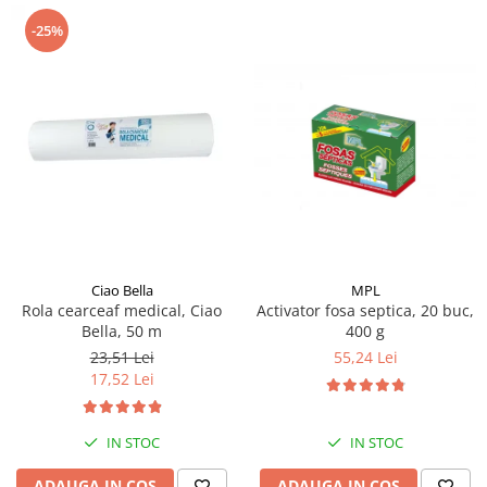
-25%
MPL
Ciao Bella
Activator fosa septica, 20 buc,
Rola cearceaf medical, Ciao
400 g
Bella, 50 m
55,24 Lei
23,51 Lei
17,52 Lei
IN STOC
IN STOC
ADAUGA IN COS
ADAUGA IN COS