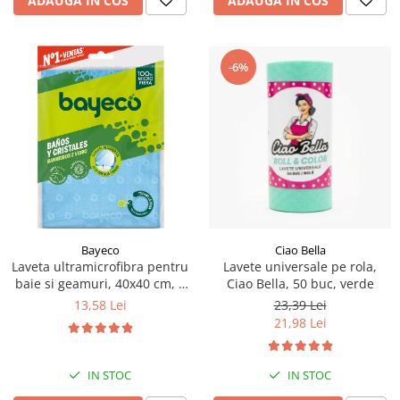
ADAUGA IN COS
ADAUGA IN COS
-6%
Bayeco
Ciao Bella
Laveta ultramicrofibra pentru
Lavete universale pe rola,
baie si geamuri, 40x40 cm, 1
Ciao Bella, 50 buc, verde
buc
13,58 Lei
23,39 Lei
21,98 Lei
IN STOC
IN STOC