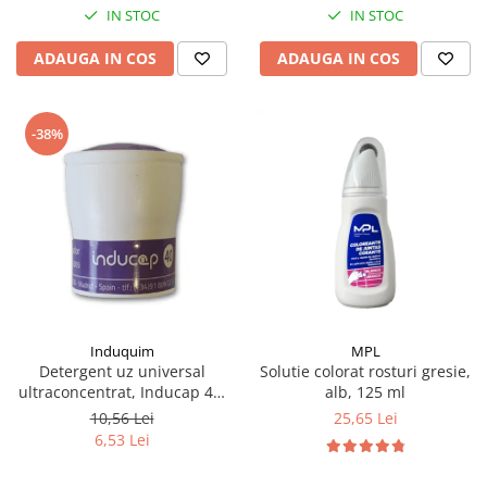
IN STOC
IN STOC
ADAUGA IN COS
ADAUGA IN COS
-38%
Induquim
MPL
Detergent uz universal
Solutie colorat rosturi gresie,
ultraconcentrat, Inducap 40,
alb, 125 ml
22 ml
10,56 Lei
25,65 Lei
6,53 Lei