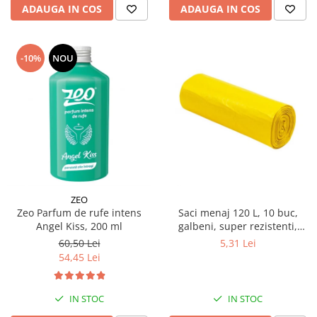
ADAUGA IN COS
ADAUGA IN COS
-10%
NOU
ZEO
Zeo Parfum de rufe intens
Saci menaj 120 L, 10 buc,
Angel Kiss, 200 ml
galbeni, super rezistenti,
LDPE
60,50 Lei
5,31 Lei
54,45 Lei
IN STOC
IN STOC