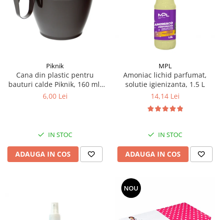
Articole de bucatarie si catering
Odorizante Camera
Folii si ambalaje
Odorizante Speciale
Pahare de unica folosinta
PACHETE PROMO
Tacamuri de unica folosinta
Produse de curatare industriala
Vesela de unica folosinta
Solutii de indepartarea cimentului
Piknik
MPL
Dispensere
Cana din plastic pentru
Amoniac lichid parfumat,
(decapanti)
bauturi calde Piknik, 160 ml,
solutie igienizanta, 1.5 L
Dispensere folie
12 buc/set
6,00 Lei
14,14 Lei
Dispensere hartie
Dispensere sapun
HARTIE
IN STOC
IN STOC
Hartie igienica
Prosoape pliate
ADAUGA IN COS
ADAUGA IN COS
Role medicale
Role prosop
NOU
Manusi
Manusi medicale
Manusi menaj