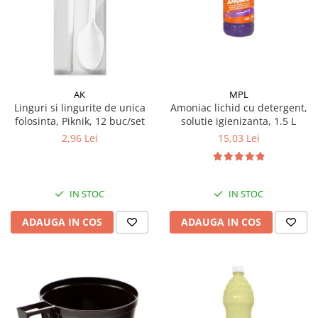
Galeti clasice
Lemn/ parchet/ laminat
Set mop + galeata
Piatra naturala/ placi ceramice
Perii
Universal
Perie de tavan
Detergenti textile
Perii diverse
Balsam de rufe
AK
MPL
Raclete
Linguri si lingurite de unica
Amoniac lichid cu detergent,
Aditivi spalare
folosinta, Piknik, 12 buc/set
solutie igienizanta, 1.5 L
Raclete geam
Detergent de rufe
2,96 Lei
15,03 Lei
Raclete pardoseala
Indepartare pete
Bureti
Parfum rufe
Detergenti ultraconcentrati
Bureti canelati
IN STOC
IN STOC
Bureti metalici
Dezinfectanti, igienizanti
Bureti speciali
ADAUGA IN COS
ADAUGA IN COS
Insecticide
Bureti universali
Intretinere incaltaminte
Accesorii baie si bucatarie
Odorizante
Accesorii pe coduri de culori
Odorizante textile
Animale de companie
Odorizante baie