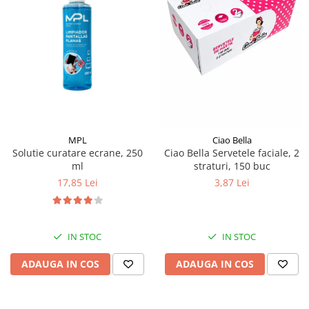
Pamatuf praf
Pompa apa masina de carotat
Pulverizatoare
Pulverizatoare profesionale
Saci de menaj
Sisteme mopuri preimpregnate
MPL
Ciao Bella
Sistem unica folosinta
Solutie curatare ecrane, 250
Ciao Bella Servetele faciale, 2
Uscatoare maini
ml
straturi, 150 buc
17,85 Lei
3,87 Lei
IN STOC
IN STOC
ADAUGA IN COS
ADAUGA IN COS