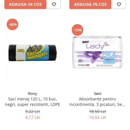
ADAUGA IN COS
ADAUGA IN COS
-48%
-10%
Rony
Seni
Saci menaj 120 L, 10 buc,
Absorbante pentru
negri, super rezistenti, LDPE
incontinenta​​​​​​​, 3 picaturi, Seni
Lady Slim Normal, 20 buc
9,22 Lei
18,50 Lei
4,77 Lei
16,66 Lei