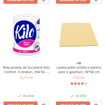
HB
Rola prosop de bucatarie Kilo
Laveta piele sintetica pentru
Confort, 3 straturi, 334 foi, 1
auto si geamuri, 36*40 cm
kg
16,15 Lei
5,53 Lei
IN STOC
IN STOC