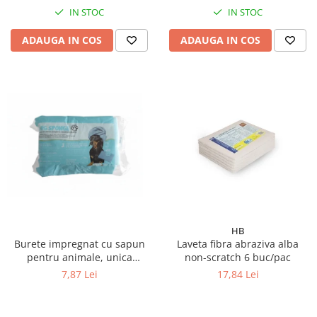
IN STOC
IN STOC
ADAUGA IN COS
ADAUGA IN COS
HB
Burete impregnat cu sapun
Laveta fibra abraziva alba
pentru animale, unica
non-scratch 6 buc/pac
folosinta,10 buc/ pachet
7,87 Lei
17,84 Lei