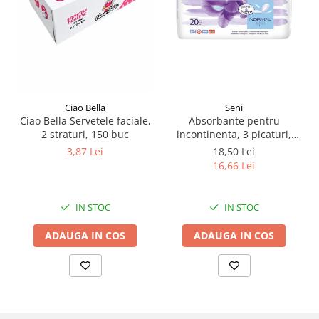
Pamatuf praf
Pompa apa masina de carotat
Pulverizatoare
Pulverizatoare profesionale
Saci de menaj
Seni
Ciao Bella
Absorbante pentru
Ciao Bella Servetele faciale,
Sisteme mopuri preimpregnate
incontinenta​​​​​​​, 3 picaturi,
2 straturi, 150 buc
Seni Lady Slim Normal, 20
Sistem unica folosinta
18,50 Lei
3,87 Lei
buc
16,66 Lei
Uscatoare maini
IN STOC
IN STOC
ADAUGA IN COS
ADAUGA IN COS