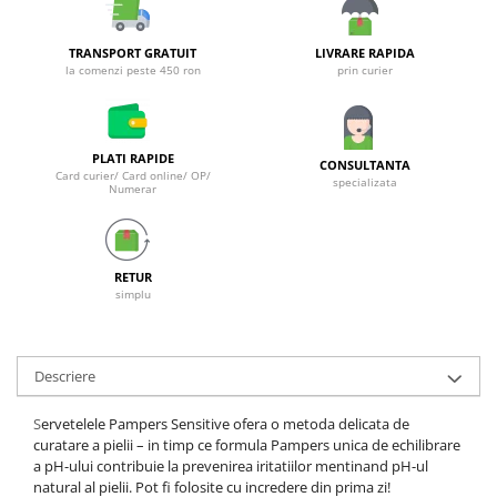
Galeti clasice
Lemn/ parchet/ laminat
Set mop + galeata
Piatra naturala/ placi ceramice
TRANSPORT GRATUIT
LIVRARE RAPIDA
Perii
la comenzi peste 450 ron
prin curier
Universal
Perie de tavan
Detergenti textile
Perii diverse
Balsam de rufe
PLATI RAPIDE
Raclete
CONSULTANTA
Aditivi spalare
Card curier/ Card online/ OP/
specializata
Numerar
Raclete geam
Detergent de rufe
Raclete pardoseala
Indepartare pete
Bureti
Parfum rufe
RETUR
Detergenti ultraconcentrati
Bureti canelati
simplu
Bureti metalici
Dezinfectanti, igienizanti
Bureti speciali
Insecticide
Bureti universali
Descriere
Intretinere incaltaminte
Accesorii baie si bucatarie
S
ervetelele Pampers Sensitive ofera o metoda delicata de
Odorizante
Accesorii pe coduri de culori
curatare a pielii – in timp ce formula Pampers unica de echilibrare
Odorizante textile
a pH-ului contribuie la prevenirea iritatiilor mentinand pH-ul
Animale de companie
natural al pielii. Pot fi folosite cu incredere din prima zi!
Odorizante baie