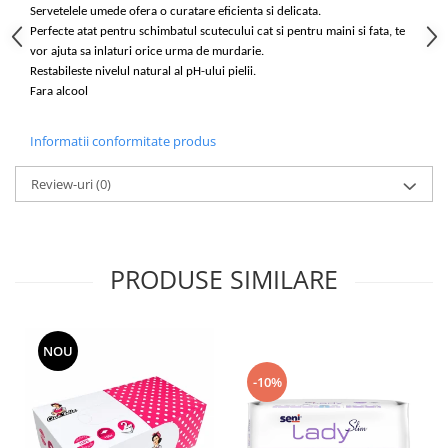
Articole de bucatarie si catering
Servetelele umede ofera o curatare eficienta si delicata.
Odorizante Camera
Perfecte atat pentru schimbatul scutecului cat si pentru maini si fata, te
Folii si ambalaje
Odorizante Speciale
vor ajuta sa inlaturi orice urma de murdarie.
Pahare de unica folosinta
PACHETE PROMO
Restabileste nivelul natural al pH-ului pielii.
Tacamuri de unica folosinta
Fara alcool
Produse de curatare industriala
Vesela de unica folosinta
Solutii de indepartarea cimentului
Informatii conformitate produs
Dispensere
(decapanti)
Dispensere folie
Review-uri
(0)
Dispensere hartie
Dispensere sapun
HARTIE
PRODUSE SIMILARE
Hartie igienica
Prosoape pliate
Role medicale
NOU
Role prosop
-10%
Manusi
Manusi medicale
Manusi menaj